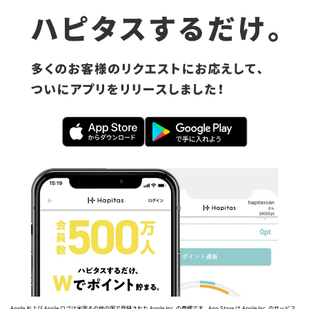
Apple および Apple ロゴは米国その他の国で登録された Apple Inc. の商標です。App Store は Apple Inc. のサービス