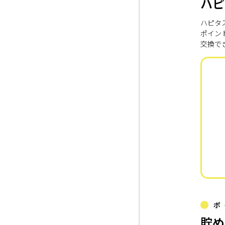
ハピ
ハピタ
ポイン
交換で
ポ
貯め