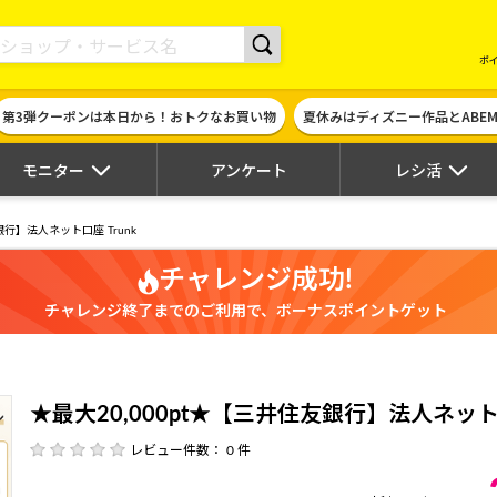
現金やギフト券に交換できるポイントサイト | ハピタス
ポ
第3弾クーポンは本日から！おトクなお買い物
夏休みはディズニー作品とABE
モニター
アンケート
レシ活
銀行】法人ネット口座 Trunk
チャレンジ成功!
チャレンジ終了までのご利用で、ボーナスポイントゲット
★最大20,000pt★【三井住友銀行】法人ネット口
レビュー件数： 0 件