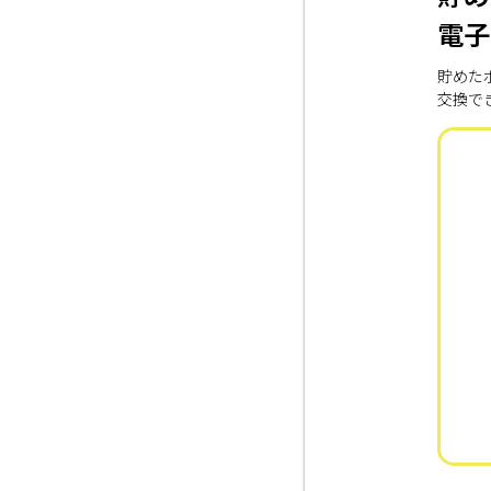
電子
貯めた
交換で