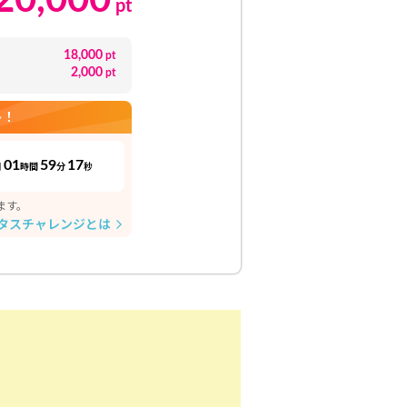
20,000
pt
18,000
pt
2,000
pt
ト！
01
59
16
日
時間
分
秒
ます。
タスチャレンジとは
arrow_forward_ios