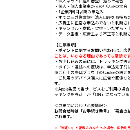
・法人ネット口座の審査に落ちた場合
・個人・個人事業主からの申込みの場合
・1企業2回目以降の申込み
・すでに三井住友銀行法人口座をお持ち
・広告主に正常な申込みでないと判断さ
・キャンセル・虚偽・架空・いたずら・
・データ重複・広告主より不正等と判断
【注意事項】
・ポイントに関するお問い合わせは、広
ことは、いかなる理由であっても厳禁で
・お申し込みの前には、トラッキング設
・ポイント通帳への反映は、申込完了前
※ご利用の際はブラウザのCookieの設
ご利用のデバイス端末に広告や画像などを
す。
※Apple製品で当サービスをご利用の
ッキングを許可」が「ON」になってい
＜成果問い合わせ必要情報＞
お問合せ時は「お手続き番号」「審査の
されます。
※「判定中」と記載されなかった場合、広告利用