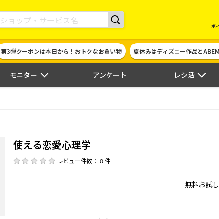
現金やギフト券に交換できるポイントサイト | ハピタス
ポ
第3弾クーポンは本日から！おトクなお買い物
夏休みはディズニー作品とABE
モニター
アンケート
レシ活
使える恋愛心理学
レビュー件数： 0 件
無料お試し