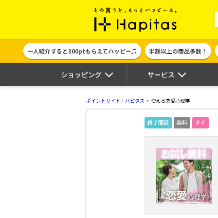
ポイント貯めて
一人紹介すると300ptもらえてハッピー♫
半額以上の商品多数！
ショッピング
サービス
ポイントサイト｜ハピタス
使える恋愛心理学
終了間近
無料
すぐ