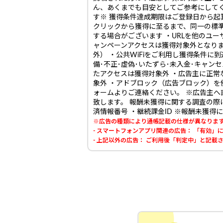
ん、あくまでも目安としてご参考にしてくだ
す※ 獲得条件達成期限はご登録日から起
クリックから獲得に至るまで、同一の標
する場合がございます ・URLを他のユー
ャンペーンアクセスは獲得対象外となりま
外） ・公共WiFiをご利用し獲得条件に
備･不正･虚偽･いたずら･未入金･キャン
たアクセスは獲得対象外 ・広告主に正常
象外 ・アドブロック（広告ブロック）を
ォームよりご連絡ください。 ※広告主
致します。 報酬未獲得に関する調査の際
済情報番号 ・継続課金ID ※報酬未獲
※広告の種類により通帳記載の仕様が異なりま
- スマートフォンアプリ関連の広告： 「有効
- 上記以外の広告： ご利用後「判定中」と記