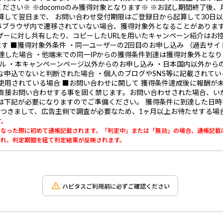
さい※ ※docomoのみ獲得対象となります※ ※お試し期間終了後、月
算して翌日まで、 お問い合わせ受付期限はご登録日から起算して30日以
準ブラウザ内で遷移されていない場合、獲得対象外となることがあります
ザーに対し共有したり、コピーしたURLを用いたキャンペーン紹介はお控
す ■獲得対象外条件 ・同一ユーザーの2回目のお申し込み （過去サ
到達した場合 ・他端末での同一IPからの獲得条件到達は獲得対象外となり
セル ・本キャンペーンページ以外からのお申し込み ・日本国内以外から
な申込でないと判断された場合 ・個人のブログやSNS等に記載されて
使用されている場合 ■お問い合わせに関して 獲得条件達成後に報酬が
へ直接お問い合わせする事を固く禁じます。お問い合わせされた場合、い
は下記が必要になりますのでご準備ください。 獲得条件に到達した日時
得につきまして、広告主側で調査が必要なため、1ヶ月以上お待たせする場
す。
」になった際に初めて通帳記載されます。「判定中」または「無効」の場合、通帳記載
載され、判定期間を経て判定結果が反映されます。
ハピタスご利用前に必ずご確認ください