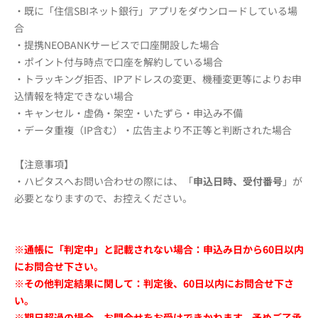
・既に「住信SBIネット銀行」アプリをダウンロードしている場
合
・提携NEOBANKサービスで口座開設した場合
・ポイント付与時点で口座を解約している場合
・トラッキング拒否、IPアドレスの変更、機種変更等によりお申
込情報を特定できない場合
・キャンセル・虚偽・架空・いたずら・申込み不備
・データ重複（IP含む）・広告主より不正等と判断された場合
【注意事項】
・ハピタスへお問い合わせの際には、「
申込日時、受付番号
」が
必要となりますので、お控えください。
※通帳に「判定中」と記載されない場合：申込み日から60日以内
にお問合せ下さい。
※その他判定結果に関して：判定後、60日以内にお問合せ下さ
い。
※期日超過の場合、お問合せをお受けできかねます。予めご了承