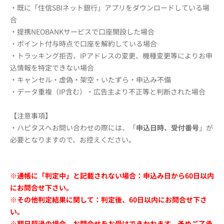
・既に「住信SBIネット銀行」アプリをダウンロードしている場
合
・提携NEOBANKサービスで口座開設した場合
・ポイント付与時点で口座を解約している場合
・トラッキング拒否、IPアドレスの変更、機種変更等によりお申
込情報を特定できない場合
・キャンセル・虚偽・架空・いたずら・申込み不備
・データ重複（IP含む）・広告主より不正等と判断された場合
【注意事項】
・ハピタスへお問い合わせの際には、「
申込日時、受付番号
」が
必要となりますので、お控えください。
※通帳に「判定中」と記載されない場合：申込み日から60日以内
にお問合せ下さい。
※その他判定結果に関して：判定後、60日以内にお問合せ下さ
い。
※期日超過の場合、お問合せをお受けできかねます。予めご了承