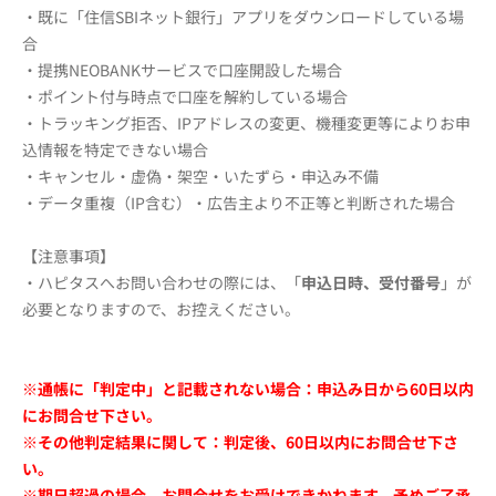
・既に「住信SBIネット銀行」アプリをダウンロードしている場
合
・提携NEOBANKサービスで口座開設した場合
・ポイント付与時点で口座を解約している場合
・トラッキング拒否、IPアドレスの変更、機種変更等によりお申
込情報を特定できない場合
・キャンセル・虚偽・架空・いたずら・申込み不備
・データ重複（IP含む）・広告主より不正等と判断された場合
【注意事項】
・ハピタスへお問い合わせの際には、「
申込日時、受付番号
」が
必要となりますので、お控えください。
※通帳に「判定中」と記載されない場合：申込み日から60日以内
にお問合せ下さい。
※その他判定結果に関して：判定後、60日以内にお問合せ下さ
い。
※期日超過の場合、お問合せをお受けできかねます。予めご了承