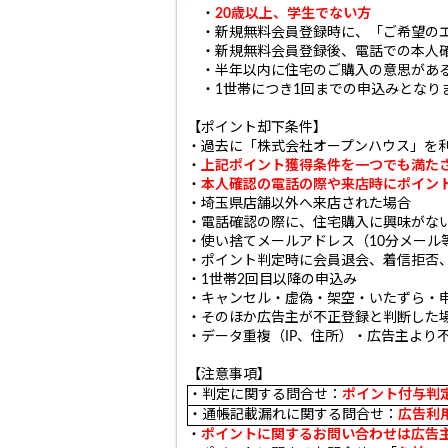
・
20歳以上、学生でない方
・新規無料会員登録時に、「ご希望のエ
・新規無料会員登録後、電話での本人
・半年以内に住宅のご購入の意思がある
・1世帯につき1回までの申込みとなり
【ポイント却下条件】
・過去に「株式会社オープンハウス」を
・
上記ポイント獲得条件を一つでも満た
・
本人確認の電話の際や来店時にポイン
・埼玉県店舗以外へ来店された場合
・電話確認の際に、住宅購入に興味がな
・使い捨てメールアドレス（10分メール
・ポイント判定時に会員退会、着信拒否
・1世帯2回目以降の申込み
・キャンセル・虚偽・架空・いたずら・
・そのほか広告主が不正登録と判断した
・データ重複（IP、住所）・広告主より
【注意事項】
・判定に関する問合せ：
ポイント付与判定
・通帳記載漏れに関する問合せ：
広告利
・
ポイントに関するお問い合わせは広告