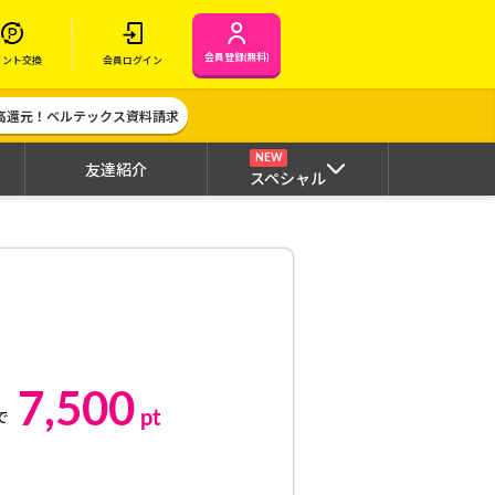
会員登録(無料)
イント交換
会員ログイン
高還元！ベルテックス資料請求
NEW
友達紹介
スペシャル
7,500
pt
で