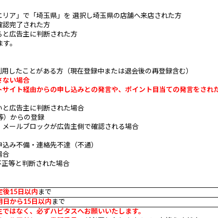
リア」で「埼玉県」を 選択し埼玉県の店舗へ来店された方
確認完了された方
と広告主に判断された方
ます。
利用したことがある方（現在登録中または退会後の再登録含む）
さない場合
トサイト経由からの申し込みとの発言
や
、
ポ
イント目当ての発言をされ
いと広告主に判断された場合
等）からの登録
、メールブロックが広告主側で確認される場合
申込み不備・連絡先不達（不通）
場合
不正等と判断された場合
後15日以内
まで
用日から15日以内
まで
主ではなく、必ずハピタスへお願いいたします。