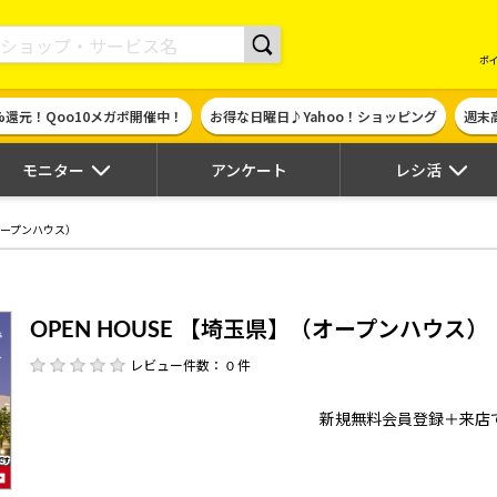
現金やギフト券に交換できるポイントサイト | ハピタス
ポ
%還元！Qoo10メガポ開催中！
お得な日曜日♪Yahoo！ショッピング
週末
モニター
アンケート
レシ活
（オープンハウス）
OPEN HOUSE 【埼玉県】（オープンハウス）
レビュー件数： 0 件
新規無料会員登録＋来店