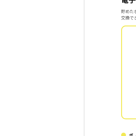
貯めた
交換で
ポ