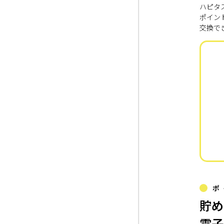
ハピタ
ポイン
交換で
ポ
貯め
電子