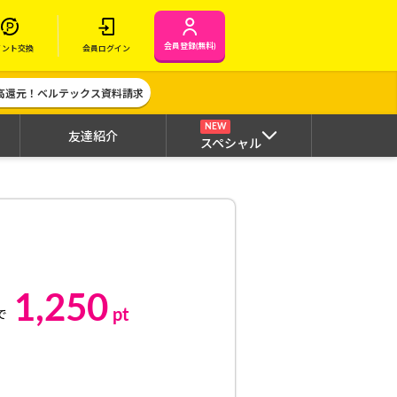
会員登録(無料)
イント交換
会員ログイン
高還元！ベルテックス資料請求
NEW
友達紹介
スペシャル
1,250
pt
で