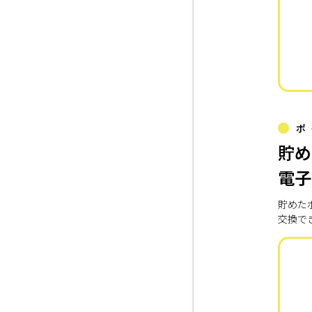
ポ
貯め
電子
貯めた
交換で