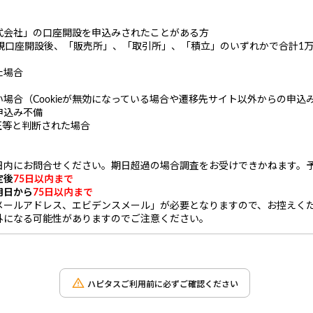
式会社」の口座開設を申込みされたことがある方
新規口座開設後、「販売所」、「取引所」、「積立」のいずれかで合計1
た場合
場合（Cookieが無効になっている場合や遷移先サイト以外からの申込み
申込み不備
正等と判断された場合
日内にお問合せください。期日超過の場合調査をお受けできかねます。
定後
75日以内まで
用日から
75日以内まで
メールアドレス、エビデンスメール」が必要となりますので、お控えく
外になる可能性がありますのでご注意ください。
ハピタスご利用前に必ずご確認ください