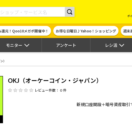
現金やギフト券に交換できるポイントサイト | ハピタス
ポ
%還元！Qoo10メガポ開催中！
お得な日曜日♪Yahoo！ショッピング
週末
モニター
アンケート
レシ活
パン）
OKJ（オーケーコイン・ジャパン）
レビュー件数： 0 件
新規口座開設＋暗号資産取引