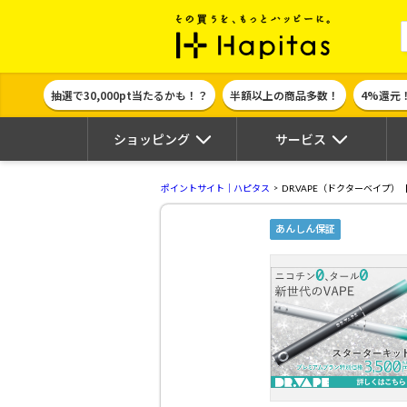
ポイント貯めて
抽選で30,000pt当たるかも！？
半額以上の商品多数！
4%還元
ショッピング
サービス
ポイントサイト｜ハピタス
DR.VAPE（ドクターベイプ
あんしん保証