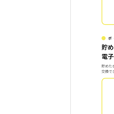
ポ
貯め
電子
貯めた
交換で