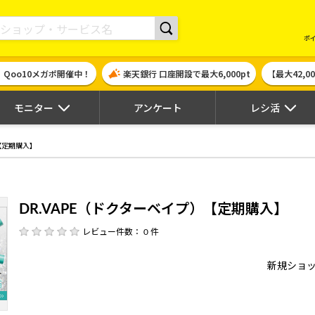
現金やギフト券に交換できるポイントサイト | ハピタス
ポ
！Qoo10メガポ開催中！
楽天銀行 口座開設で最大6,000pt
【最大42,
モニター
アンケート
レシ活
）【定期購入】
DR.VAPE（ドクターベイプ）【定期購入】
レビュー件数： 0 件
新規ショ