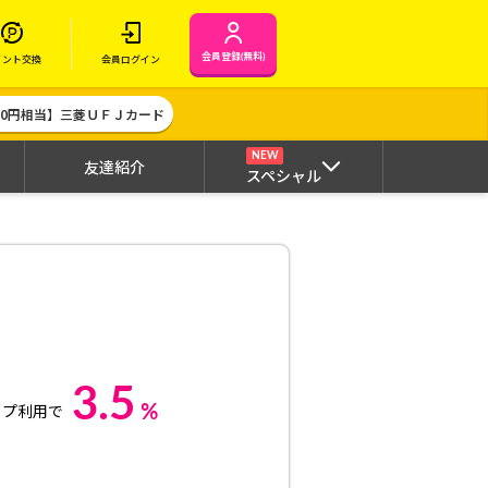
会員登録(無料)
イント交換
会員ログイン
000円相当】三菱ＵＦＪカード
NEW
友達紹介
スペシャル
3.5
%
ップ利用で