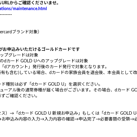
URLからご確認くださいませ。
mations/maintenance.html
--------
ercardブランド対象）
方がお申込みいただけるゴールドカードです
アップグレードは対象
dカード GOLD Uへのアップグレードは対象
方も「dアカウント」発行後のカード発行で対象となります。
有も含む)している場合、dカードの家族会員を退会後、本会員として改め
種別は必ず「dカード GOLD U」を選択ください。
ーアル後の通常券種が届く場合がございます。その場合、dカード GO
必ずご確認ください。
）→「dカード GOLD U 新規お申込み」もしくは「dカード GOLD
→お申込み内容の入力→入力内容の確認→申込完了→必要書類の受領→