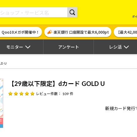
現金やギフト券に交換できるポイントサイト | ハピタス
ポ
！Qoo10メガポ開催中！
楽天銀行 口座開設で最大6,000pt
【最大42,
モニター
アンケート
レシ活
D U
【29歳以下限定】dカード GOLD U
レビュー件数： 109 件
新規カード発行