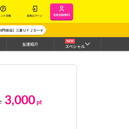
会員登録(無料)
イント交換
会員ログイン
000円相当】三菱ＵＦＪカード
NEW
友達紹介
スペシャル
3,000
pt
で