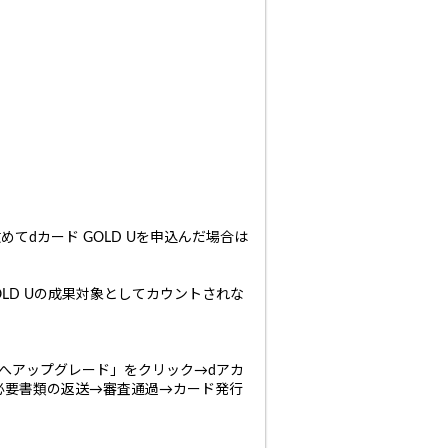
てdカード GOLD Uを申込んだ場合は
LD Uの成果対象としてカウントされな
 Uへアップグレード」をクリック→dアカ
必要書類の返送→審査通過→カード発行