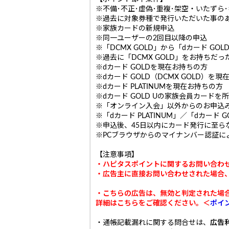
※不備･不正･虚偽･重複･架空・いたず
※過去に対象券種で発行いただいた事の
※家族カードの新規申込
※同一ユーザーの2回目以降の申込
※「DCMX GOLD」から「dカード GOL
※過去に「DCMX GOLD」をお持ちだっ
※dカード GOLDを現在お持ちの方
※dカード GOLD（DCMX GOLD）を
※dカード PLATINUMを現在お持ちの方
※dカード GOLD Uの家族会員カード
※「オンライン入会」以外からのお申込
※「dカード PLATINUM」／「dカード
※申込後、45日以内にカード発行に至ら
※PCブラウザからのマイナンバー認証に
【注意事項】
・ハピタスポイントに関するお問い合わ
・広告主に直接お問い合わせされた場合
・こちらの広告は、無効と判定された場合のお
詳細はこちらをご確認ください。＜
ポイ
・通帳記載漏れに関する問合せは、
広告