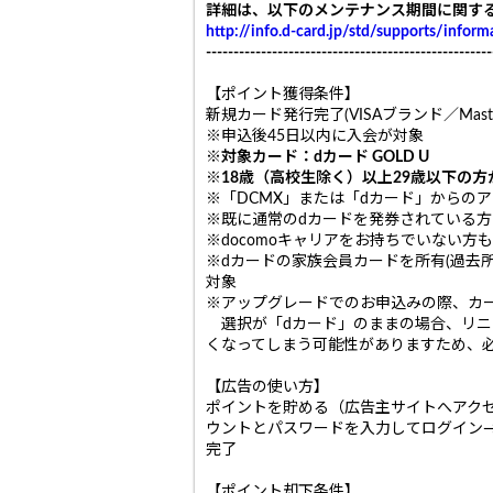
詳細は、以下のメンテナンス期間に関する
http://info.d-card.jp/std/supports/infor
----------------------------------------------------
【ポイント獲得条件】
新規カード発行完了(VISAブランド／Mast
※申込後45日以内に入会が対象
※対象カード：dカード GOLD U
※18歳（高校生除く）以上29歳以下の
※「DCMX」または「dカード」からの
※既に通常のdカードを発券されている方の
※docomoキャリアをお持ちでいない
※dカードの家族会員カードを所有(過去所
対象
※アップグレードでのお申込みの際、カード
選択が「dカード」のままの場合、リニュ
くなってしまう可能性がありますため、
【広告の使い方】
ポイントを貯める（広告主サイトへアクセス
ウントとパスワードを入力してログイン
完了
【ポイント却下条件】