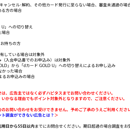
ら･キャンセル･解約、その他カード発行に至らない場合、審査未通過の場
ある方の場合
D U」への切り替え
た場合
現在お持ちの方
を所有している場合は対象外
み（入会申込書でのお申込み）は対象外
 GOLD」から「dカード GOLD U」への切り替えによるお申し込み
なかった場合
よるお申込みの場合
せは、広告主ではなく必ずハピタスまでお問い合わせください。
、いかなる理由でもポイント対象外となりますので、ご注意ください。
問い合わせをお受けできません。予めご了承のうえご利用ください。(2025
ント調査ができない広告とは？
＞
利用日から55日以内
までにお問合せください。期日超過の場合調査をお