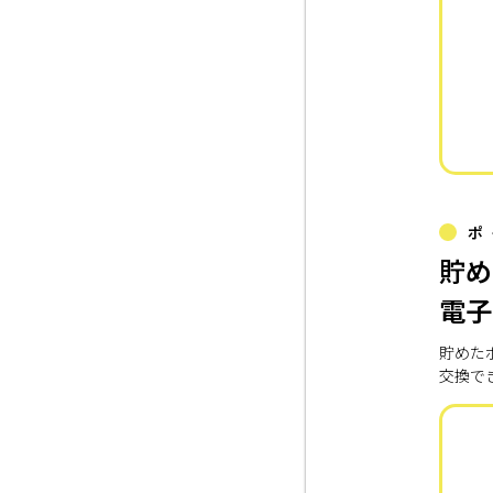
ポ
貯め
電子
貯めた
交換で