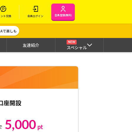
会員登録(無料)
イント交換
会員ログイン
MAで楽しも
NEW
友達紹介
スペシャル
e口座開設
5,000
pt
で