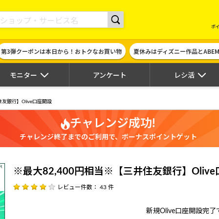
現金やギフト券に交換できるポイントサイト | ハピタス
ポ
第3弾クーポンは本日から！おトクなお買い物
夏休みはディズニー作品とABE
モニター
アンケート
レシ活
住友銀行】Olive口座開設
チャレンジ成功!
チャレンジ終了までのご利用で、ボーナスポイントゲット
※最大82,400円相当※【三井住友銀行】Oliv
レビュー件数： 43 件
新規Olive口座開設完了