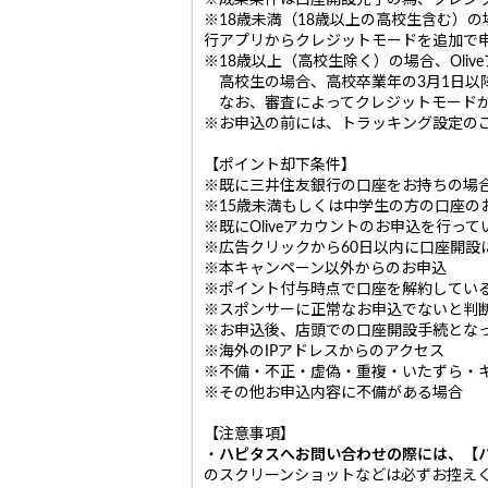
※成果条件は口座開設完了の為、クレジ
※18歳未満（18歳以上の高校生含む）
行アプリからクレジットモードを追加で
※18歳以上（高校生除く）の場合、Ol
高校生の場合、高校卒業年の3月1日以
なお、審査によってクレジットモードが
※お申込の前には、トラッキング設定の
【ポイント却下条件】
※既に三井住友銀行の口座をお持ちの場
※15歳未満もしくは中学生の方の口座の
※既にOliveアカウントのお申込を行って
※広告クリックから60日以内に口座開設
※本キャンペーン以外からのお申込
※ポイント付与時点で口座を解約してい
※スポンサーに正常なお申込でないと判
※お申込後、店頭での口座開設手続とな
※海外のIPアドレスからのアクセス
※不備・不正・虚偽・重複・いたずら・
※その他お申込内容に不備がある場合
【注意事項】
・
ハピタスへお問い合わせの際には、【ハ
のスクリーンショットなどは必ずお控え