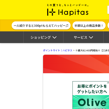
ポイント貯めて
一人紹介すると300ptもらえてハッピー♫
半額以上の商品多数！
ショッピング
サービス
ポイントサイト｜ハピタス
※最大82,400円相当※【三井