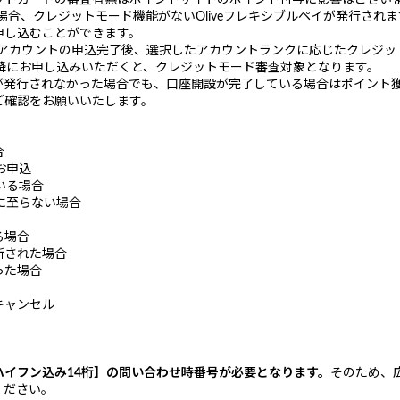
ットカードの審査有無はポイントサイトのポイント付与に影響はござい
の場合、クレジットモード機能がないOliveフレキシブルペイが発行さ
申し込むことができます。
iveアカウントの申込完了後、選択したアカウントランクに応じたクレジ
降にお申し込みいただくと、クレジットモード審査対象となります。
発行されなかった場合でも、口座開設が完了している場合はポイント
ご確認をお願いいたします。
合
お申込
いる場合
に至らない場合
る場合
断された場合
った場合
キャンセル
イフン込み14桁】の問い合わせ時番号が必要となります。
そのため、
ください。