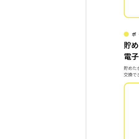
ポ
貯め
電子
貯めた
交換で