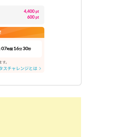
4,400
pt
600
pt
！
07
16
29
日
時間
分
秒
ます。
タスチャレンジとは
arrow_forward_ios