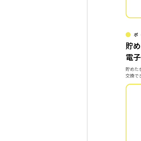
ポ
貯め
電子
貯めた
交換で