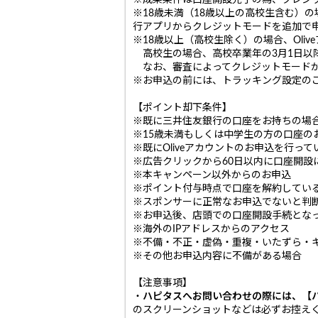
※成果条件は口座開設完了の為、クレジ
※18歳未満（18歳以上の高校生含む）
行アプリからクレジットモードを追加で
※18歳以上（高校生除く）の場合、Ol
高校生の場合、高校卒業年の3月1日以
なお、審査によってクレジットモードが
※お申込の前には、トラッキング設定の
【ポイント却下条件】
※既に三井住友銀行の口座をお持ちの場
※15歳未満もしくは中学生の方の口座の
※既にOliveアカウントのお申込を行って
※広告クリックから60日以内に口座開設
※本キャンペーン以外からのお申込
※ポイント付与時点で口座を解約してい
※スポンサーに正常なお申込でないと判
※お申込後、店頭での口座開設手続とな
※海外のIPアドレスからのアクセス
※不備・不正・虚偽・重複・いたずら・
※その他お申込内容に不備がある場合
【注意事項】
・
ハピタスへお問い合わせの際には、【ハ
のスクリーンショットなどは必ずお控え