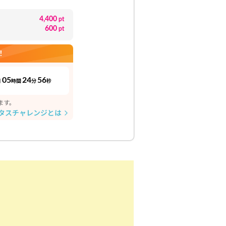
4,400
pt
600
pt
！
05
24
55
日
時間
分
秒
ます。
タスチャレンジとは
arrow_forward_ios