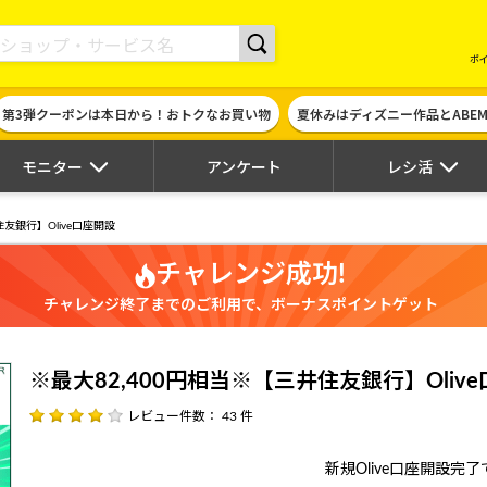
現金やギフト券に交換できるポイントサイト | ハピタス
ポ
第3弾クーポンは本日から！おトクなお買い物
夏休みはディズニー作品とABE
モニター
アンケート
レシ活
住友銀行】Olive口座開設
チャレンジ成功!
チャレンジ終了までのご利用で、ボーナスポイントゲット
※最大82,400円相当※【三井住友銀行】Oliv
レビュー件数： 43 件
新規Olive口座開設完了