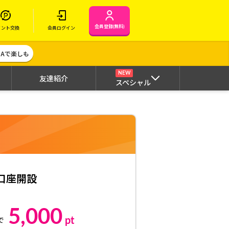
会員登録(無料)
イント交換
会員ログイン
MAで楽しも
NEW
友達紹介
スペシャル
e口座開設
5,000
pt
で