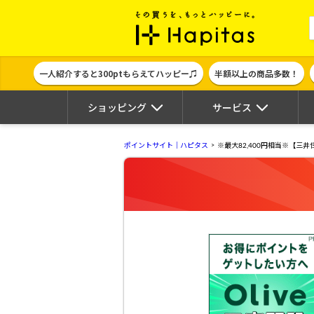
ポイント貯めて
一人紹介すると300ptもらえてハッピー♫
半額以上の商品多数！
ショッピング
サービス
ポイントサイト｜ハピタス
※最大82,400円相当※【三井