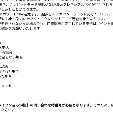
ットカードの審査有無はポイントサイトのポイント付与に影響はござい
の場合、クレジットモード機能がないOliveフレキシブルペイが発行さ
申し込むことができます。
iveアカウントの申込完了後、選択したアカウントランクに応じたクレジ
降にお申し込みいただくと、クレジットモード審査対象となります。
発行されなかった場合でも、口座開設が完了している場合はポイント
ご確認をお願いいたします。
合
お申込
いる場合
に至らない場合
る場合
断された場合
った場合
キャンセル
イフン込み14桁】の問い合わせ時番号が必要となります。
そのため、
ください。