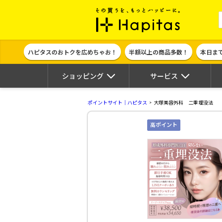
ポイント貯めて
ハピタスのおトクを広めちゃお！
半額以上の商品多数！
本日ま
ショッピング
サービス
ポイントサイト｜ハピタス
大塚美容外科 二重埋没法
高ポイント