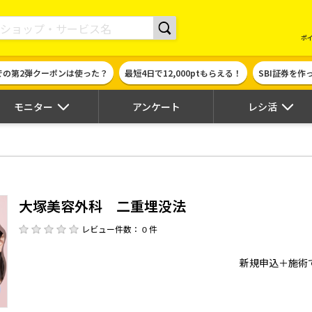
現金やギフト券に交換できるポイントサイト | ハピタス
ポ
での第2弾クーポンは使った？
最短4日で12,000ptもらえる！
SBI証券を
モニター
アンケート
レシ活
大塚美容外科 二重埋没法
レビュー件数： 0 件
新規申込＋施術