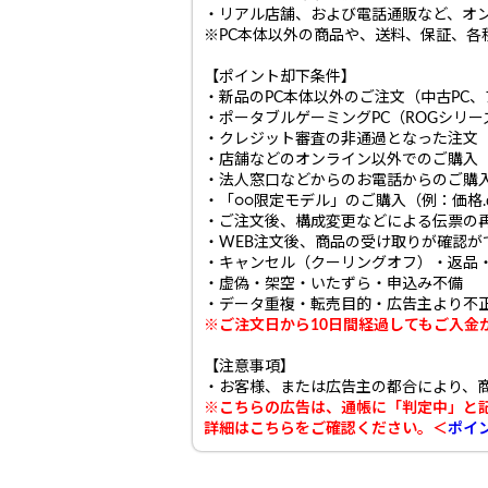
・リアル店舗、および電話通販など、オ
※PC本体以外の商品や、送料、保証、各
【ポイント却下条件】
・新品のPC本体以外のご注文（中古PC、
・ポータブルゲーミングPC（ROGシリー
・クレジット審査の非通過となった注文
・店舗などのオンライン以外でのご購入
・法人窓口などからのお電話からのご購
・「○○限定モデル」のご購入（例：価格.
・ご注文後、構成変更などによる伝票の
・WEB注文後、商品の受け取りが確認が
・キャンセル（クーリングオフ）・返品
・虚偽・架空・いたずら・申込み不備
・データ重複・転売目的・広告主より不
※ご注文日から10日間経過してもご入金
【注意事項】
・お客様、または広告主の都合により、
※こちらの広告は、通帳に「判定中」と
詳細はこちらをご確認ください。＜
ポイ