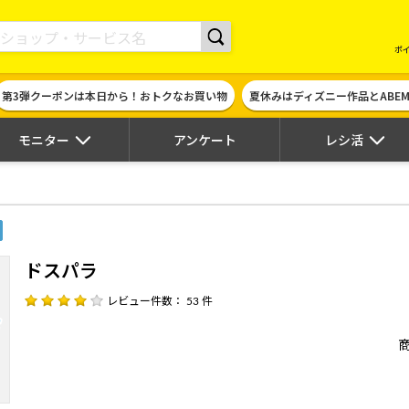
現金やギフト券に交換できるポイントサイト | ハピタス
ポ
第3弾クーポンは本日から！おトクなお買い物
夏休みはディズニー作品とABE
モニター
アンケート
レシ活
ドスパラ
レビュー件数： 53 件