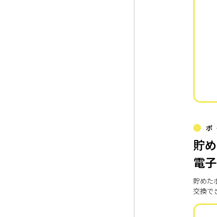
ポ
貯め
電子
貯めた
交換で