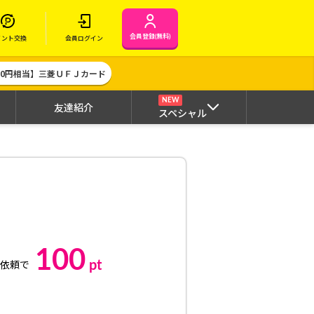
会員登録(無料)
イント交換
会員ログイン
000円相当】三菱ＵＦＪカード
NEW
友達紹介
スペシャル
100
pt
依頼で