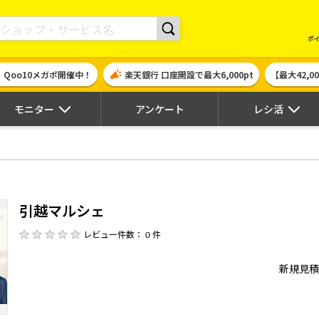
現金やギフト券に交換できるポイントサイト | ハピタス
ポ
！Qoo10メガポ開催中！
楽天銀行 口座開設で最大6,000pt
【最大42,
モニター
アンケート
レシ活
引越マルシェ
レビュー件数： 0 件
新規見積