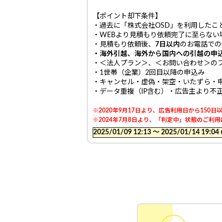
【ポイント却下条件】
・過去に「株式会社OSD」を利用したこ
・WEBより見積もり依頼完了に至らない
・見積もり依頼後、
7日以内
のお電話での
・海外引越、海外から国内への引越の申
・＜法人プラン＞、＜お問い合わせ＞の
・1世帯（企業）2回目以降の申込み
・キャンセル・虚偽・架空・いたずら・
・データ重複（IP含む）・広告主より不
※2020年9月17日より、広告利用日から15
※2024年7月8日より、「判定中」状態のご
2025/01/09 12:13 〜 2025/01/14