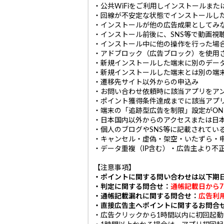
・公共WiFiをご利用しインストールま
・回線が不安定な状態でインストールし
・インストールが他の広告成果としてみ
・インストール前後に、SNS等で動画視
・インストール中に他の操作を行った場
・アドブロック（広告ブロック）を使用
・新規インストールした端末に別のデー
・新規インストールした端末とは別の端
・遷移先サイト以外からの申込み
・お問い合わせ依頼時に該当アプリをア
・ポイント獲得条件達成までに該当アプ
・端末の「追跡型広告を制限」設定がO
・日本国内以外からのアクセスまたは日本
・個人のブログやSNS等に記載されてい
・キャンセル・虚偽・架空・いたずら・
・データ重複（IP含む）・広告主より不
【注意事項】
・ポイントに関する問い合わせは以下期
・判定に関する問合せ：
通帳記載日から7
・通帳記載漏れに関する問合せ：
広告利
・直接広告主へポイントに関するお問合
・広告クリックから1時間以内に初回起