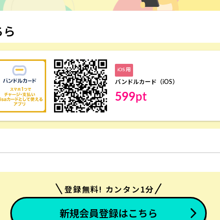
ちら
iOS 用
バンドルカード（iOS）
599
pt
登録無料! カンタン1分
新規会員登録はこちら