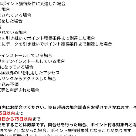
たはポイント獲得条件に到達した場合
た場合
なされている場合
聴をした場合
合
されている場合
タを引き継いでポイント獲得条件まで到達した場合
末にデータを引き継いでポイント獲得条件まで到達した場合
ンインストールしている場合
リをアンインストールしている場合
Nになっている場合
国以外のIPを利用したアクセス
るリンクからアクセスした場合
申込み不備
正等と判断された場合
日内にお問合せください。期日超過の場合調査をお受けできかねます。
5日以内
まで
用日から75日以内
まで
せをすることは厳禁です。問合せを行った場合、ポイント付与対象外と
動まで完了しなかった場合、ポイント獲得対象外となることがあります