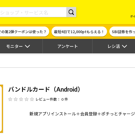
現金やギフト券に交換できるポイントサイト | ハピタス
ポ
での第2弾クーポンは使った？
最短4日で12,000ptもらえる！
SBI証券を
モニター
アンケート
レシ活
バンドルカード（Android）
レビュー件数： 0 件
新規アプリインストール＋会員登録＋ポチっとチャージ