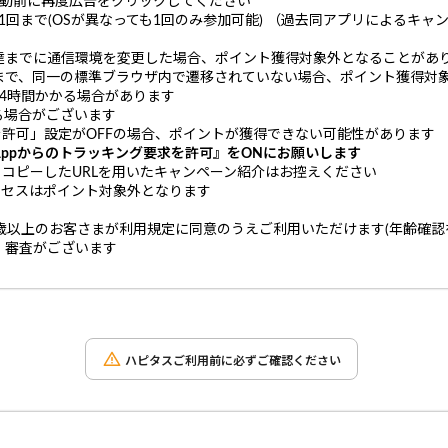
起動前に再度広告をクリックしてください
1回まで(OSが異なっても1回のみ参加可能) （過去同アプリによるキ
達までに通信環境を変更した場合、ポイント獲得対象外となることがあ
まで、同一の標準ブラウザ内で遷移されていない場合、ポイント獲得対
4時間かかる場合があります
る場合がございます
を許可」設定がOFFの場合、ポイントが獲得できない可能性があります
ppからのトラッキング要求を許可』をONにお願いします
、コピーしたURLを用いたキャンペーン紹介はお控えください
クセスはポイント対象外となります
歳以上のお客さまが利用規定に同意のうえご利用いただけます(年齢確認
・審査がございます
ハピタスご利用前に必ずご確認ください