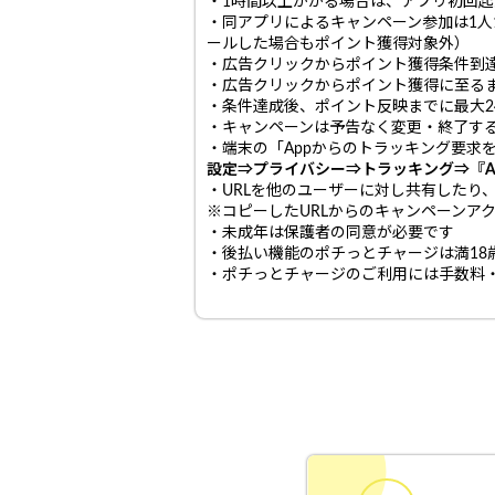
・1時間以上かかる場合は、アプリ初回
・同アプリによるキャンペーン参加は1人
ールした場合もポイント獲得対象外）
・広告クリックからポイント獲得条件到
・広告クリックからポイント獲得に至る
・条件達成後、ポイント反映までに最大2
・キャンペーンは予告なく変更・終了す
・端末の「Appからのトラッキング要求
設定⇒プライバシー⇒トラッキング⇒『A
・URLを他のユーザーに対し共有したり
※コピーしたURLからのキャンペーンア
・未成年は保護者の同意が必要です
・後払い機能のポチっとチャージは満18
・ポチっとチャージのご利用には手数料