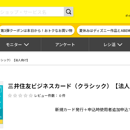
現金やギフト券に交換できるポイントサイト | ハピタス
ポ
第3弾クーポンは本日から！おトクなお買い物
夏休みはディズニー作品とABE
モニター
アンケート
レシ活
ラシック）【法人向け】
三井住友ビジネスカード（クラシック）【法人
レビュー件数： 0 件
新規カード発行＋申込時使用者追加申込