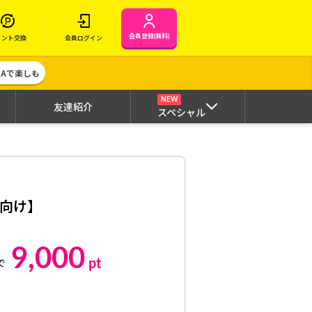
会員登録(無料)
イント交換
会員ログイン
MAで楽しも
NEW
友達紹介
スペシャル
向け】
9,000
pt
で