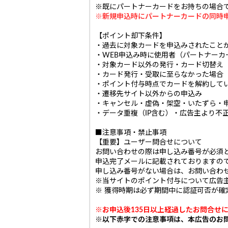
※既にパートナーカードをお持ちの場合
※新規申込時にパートナーカードの同時
【ポイント却下条件】
・過去に対象カードを申込みされたこと
・WEB申込み時に使用者（パートナーカ
・対象カード以外の発行・カード切替え
・カード発行・受取に至らなかった場合
・ポイント付与時点でカードを解約して
・遷移先サイト以外からの申込み
・キャンセル・虚偽・架空・いたずら・
・データ重複（IP含む）・広告主より不
■注意事項・禁止事項
【重要】ユーザー問合せについて
お問い合わせの際は申し込み番号が必須
申込完了メールに記載されておりますの
申し込み番号がない場合は、お問い合わ
※当サイトのポイント付与について広告
※ 獲得時期は必ず期間中に認証可否が
※お申込後135日以上経過したお問合せ
※以下赤字での注意事項は、本広告のお