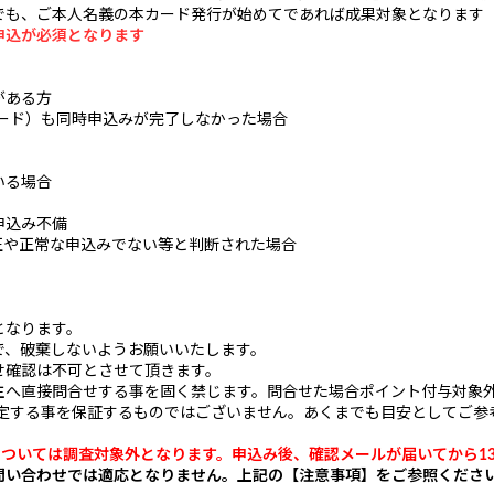
でも、ご本人名義の本カード発行が始めてであれば成果対象となります
申込が必須となります
がある方
ード）も同時申込みが完了しなかった場合
いる場合
申込み不備
正や正常な申込みでない等と判断された場合
となります。
で、破棄しないようお願いいたします。
せ確認は不可とさせて頂きます。
主へ直接問合せする事を固く禁じます。問合せた場合ポイント付与対象
確定する事を保証するものではございません。あくまでも目安としてご参
については調査対象外となります。申込み後、確認メールが届いてから1
問い合わせでは適応となりません。上記の【注意事項】をご参照くださ