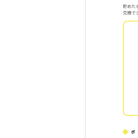
貯めた
交換で
ポ