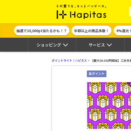
ポイント貯めて
抽選で30,000pt当たるかも！？
半額以上の商品多数！
4%還元
ショッピング
サービス
ポイントサイト｜ハピタス
【最大38,500円相当】三井住
高ポイント