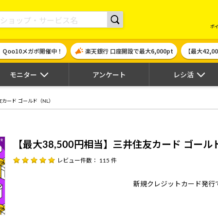
現金やギフト券に交換できるポイントサイト | ハピタス
ポ
！Qoo10メガポ開催中！
楽天銀行 口座開設で最大6,000pt
【最大42,
モニター
アンケート
レシ活
友カード ゴールド（NL）
【最大38,500円相当】三井住友カード ゴール
レビュー件数： 115 件
新規クレジットカード発行