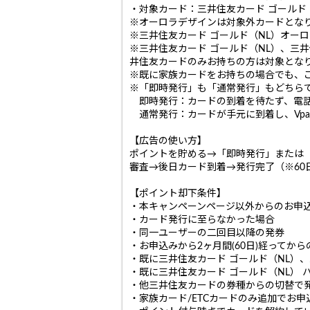
・対象カード：三井住友カード ゴールド
※オーロラデザインは対象外カードとな
※三井住友カード ゴールド（NL）オー
※三井住友カード ゴールド（NL）、三井
井住友カードのみお持ちの方は対象とな
※既に家族カードをお持ちの場合でも、
※「即時発行」も「通常発行」もどちら
即時発行：カードの到着を待たず、電話
通常発行：カードが手元に到着し、Vpa
【広告の使い方】
ポイントを貯める→「即時発行」または
審査→後日カード到着→発行完了（※60
【ポイント却下条件】
・本キャンペーンページ以外からのお申
・カード発行に至らなかった場合
・同一ユーザーの二回目以降の発券
・お申込みから2ヶ月間(60日)経ってから
・既に三井住友カード ゴールド（NL）
・既に三井住友カード ゴールド（NL） 
・他三井住友カードの券種からの切替で
・家族カード/ETCカードのみ追加でお申