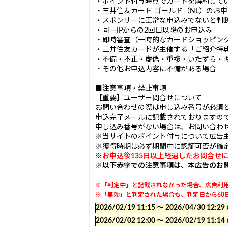
・ポイント付与時点でカードを解約して
・三井住友カード ゴールド（NL）のお
・スポンサーに正常な申込みでないと判
・同一IPからの2回目以降のお申込み
・即時審査（一時的なカードショッピン
・三井住友カードが主催する「ご紹介特
・不備・不正・虚偽・重複・いたずら・
・その他お申込内容に不備がある場合
■注意事項・禁止事項
【重要】ユーザー問合せについて
お問い合わせの際は申し込み番号が必須
申込完了メールに記載されておりますの
申し込み番号がない場合は、お問い合わ
※当サイトのポイント付与について広告
※獲得時期は必ず期間中に認証可否が確
※
お申込後135日以上経過したお問合せ
※
以下赤字での注意事項は、本広告のお
※「判定中」と記載されなかった場合、広告利用
※「無効」と判定された場合も、判定日から60日
2026/02/19 11:15 〜 2026/04/30
2026/02/02 12:00 〜 2026/02/19