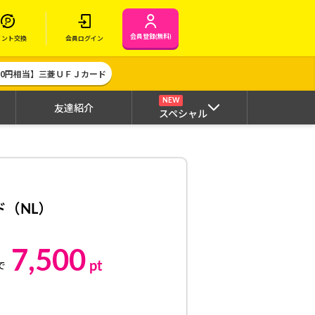
会員登録(無料)
イント交換
会員ログイン
000円相当】三菱ＵＦＪカード
NEW
友達紹介
スペシャル
ド（NL）
7,500
pt
で