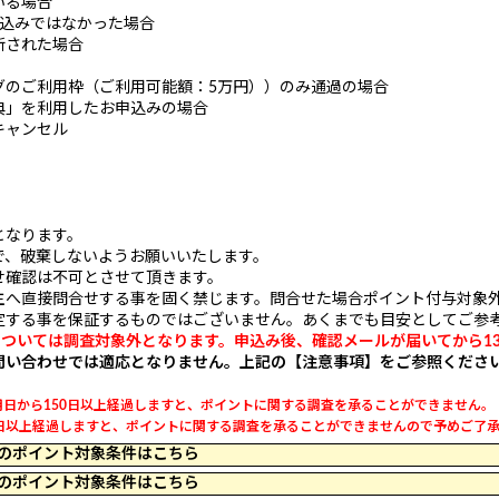
いる場合
申込みではなかった場合
断された場合
グのご利用枠（ご利用可能額：5万円））のみ通過の場合
典」を利用したお申込みの場合
キャンセル
となります。
で、破棄しないようお願いいたします。
せ確認は不可とさせて頂きます。
主へ直接問合せする事を固く禁じます。問合せた場合ポイント付与対象
定する事を保証するものではございません。あくまでも目安としてご参
については調査対象外となります。申込み後、確認メールが届いてから1
問い合わせでは適応となりません。上記の【注意事項】をご参照くださ
日から150日以上経過しますと、ポイントに関する調査を承ることができません。
以上経過しますと、ポイントに関する調査を承ることができませんので予めご了承くだ
 12:29 のポイント対象条件はこちら
 11:14 のポイント対象条件はこちら