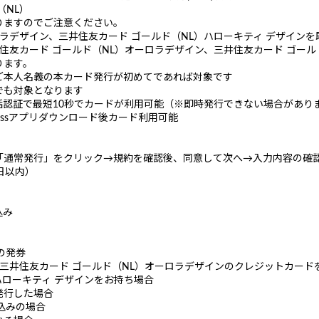
（NL）
りますのでご注意ください。
ロラデザイン、三井住友カード ゴールド（NL）ハローキティ デザイン
住友カード ゴールド（NL）オーロラデザイン、三井住友カード ゴール
ります。
ご本人名義の本カード発行が初めてであれば対象です
でも対象となります
認証で最短10秒でカードが利用可能（※即時発行できない場合があり
ssアプリダウンロード後カード利用可能
「通常発行」をクリック→規約を確認後、同意して次へ→入力内容の確
日以内）
込み
の発券
、三井住友カード ゴールド（NL）オーロラデザインのクレジットカード
ハローキティ デザインをお持ち場合
発行した場合
込みの場合