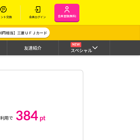
会員登録(無料)
イント交換
会員ログイン
000円相当】三菱ＵＦＪカード
NEW
友達紹介
スペシャル
384
pt
利用で