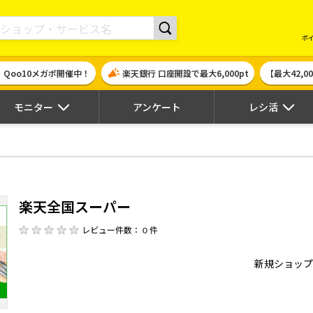
現金やギフト券に交換できるポイントサイト | ハピタス
ポ
！Qoo10メガポ開催中！
楽天銀行 口座開設で最大6,000pt
【最大42,
モニター
アンケート
レシ活
楽天全国スーパー
レビュー件数： 0 件
新規ショップ