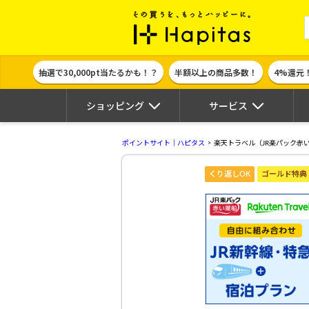
ポイント貯めて
抽選で30,000pt当たるかも！？
半額以上の商品多数！
4%還元
ショッピング
サービス
ポイントサイト｜ハピタス
楽天トラベル（JR楽パック赤
くり返しOK
ゴールド特典