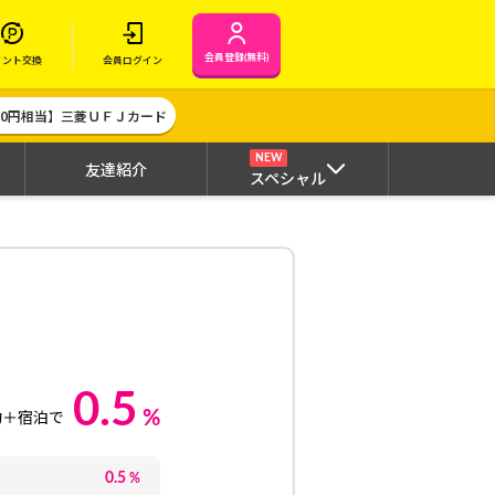
会員登録(無料)
イント交換
会員ログイン
000円相当】三菱ＵＦＪカード
NEW
友達紹介
スペシャル
0.5
%
約＋宿泊で
0.5
%