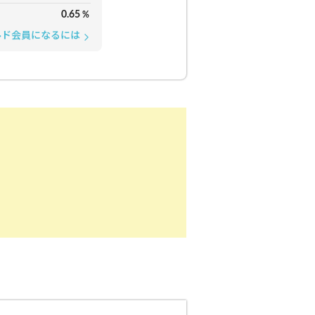
0.65
%
ルド会員になるには
arrow_forward_ios