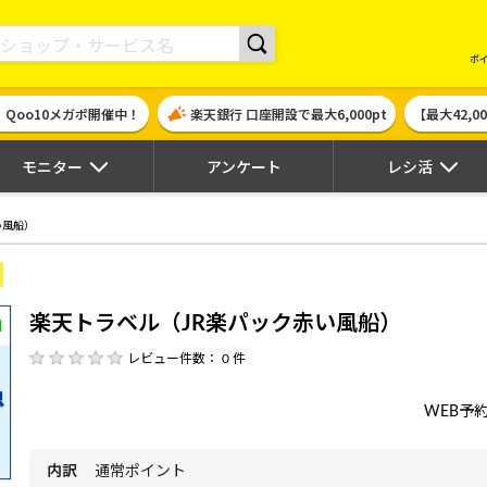
現金やギフト券に交換できるポイントサイト | ハピタス
ポ
！Qoo10メガポ開催中！
楽天銀行 口座開設で最大6,000pt
【最大42,
モニター
アンケート
レシ活
い風船）
楽天トラベル（JR楽パック赤い風船）
レビュー件数： 0 件
WEB予
内訳
通常ポイント