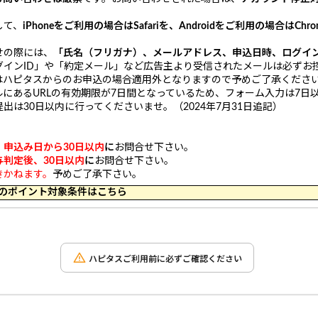
して、
iPhoneをご利用の場合はSafariを、Androidをご利用の場合はChr
せの際には、
「氏名（フリガナ）、メールアドレス、申込日時、ログイン
グインID」や「約定メール」など広告主より受信されたメールは必ずお
はハピタスからのお申込の場合適用外となりますので予めご了承くださ
にあるURLの有効期限が7日間となっているため、フォーム入力は7日
は30日以内に行ってくださいませ。（2024年7月31日追記）
：
申込み日から30日以内
に
お問合せ下さい。
与判定後、30日以内
に
お問合せ下さい。
きかねます。
予めご了承下さい。
 17:44 のポイント対象条件はこちら
ハピタスご利用前に必ずご確認ください