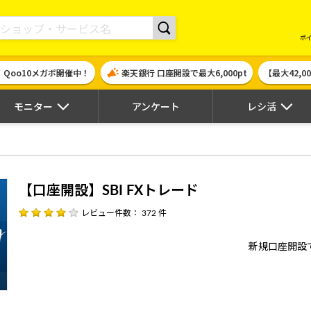
現金やギフト券に交換できるポイントサイト | ハピタス
ポ
！Qoo10メガポ開催中！
楽天銀行 口座開設で最大6,000pt
【最大42,
モニター
アンケート
レシ活
【口座開設】SBI FXトレード
レビュー件数： 372 件
新規口座開設