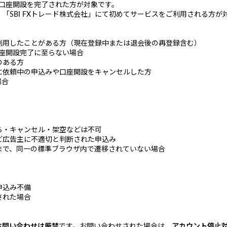
に口座開設を完了された方が対象です。
「SBI FXトレード株式会社」にて初めてサービスをご利用される方が
」を利用したことがある方（現在登録中または退会後の再登録含む）
口座開設完了に至らない場合
のある方
でに依頼中の申込みや口座開設をキャンセルした方
場合
ら・キャンセル・架空などは不可
ど広告主に不適切と判断された申込み
まで、同一の標準ブラウザ内で遷移されていない場合
申込み不備
された場合
お問い合わせは厳禁
です。お問い合わせされた場合は、
アカウント停止