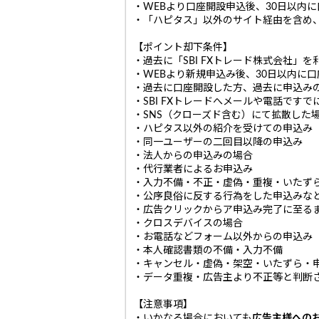
・WEBより口座開設申込後、30日以内
・「ハピタス」以外のサイト経由を含め、
【ポイント却下条件】
・過去に「SBI FXトレード株式会社
・WEBより新規申込み後、30日以内に
・過去に口座開設した方、過去に申込み
・SBI FXトレードへメールや電話です
・SNS（クローズド含む）にて拡散した
・ハピタス以外の紹介を受けての申込み
・同一ユーザーの二回目以降の申込み
・法人からの申込みの場合
・代行業者によるお申込み
・入力不備・不正・虚偽・重複・いたず
・公序良俗に反する行為をした申込みな
・広告クリックからア申込み完了に至る
・クロスデバイスの場合
・お電話などフォーム以外からの申込み
・本人確認書類の不備・入力不備
・キャンセル・虚偽・架空・いたずら・
・データ重複・広告主より不正等と判断
【注意事項】
・いかなる場合においても
広告主様への