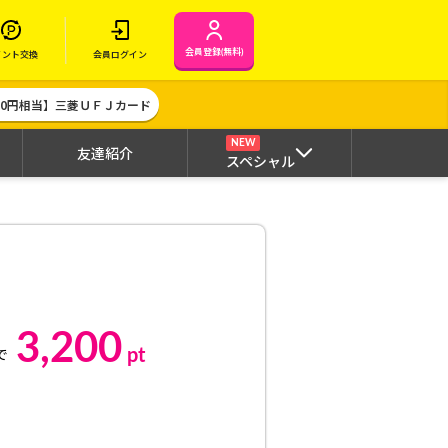
会員登録(無料)
イント交換
会員ログイン
000円相当】三菱ＵＦＪカード
NEW
友達紹介
スペシャル
3,200
pt
で