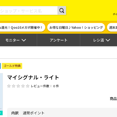
現金やギフト券に交換できるポイントサイト | ハピタス
ポ
%還元！Qoo10メガポ開催中！
お得な日曜日♪Yahoo！ショッピング
週末
モニター
アンケート
レシ活
ゴールド特典
マイシグナル・ライト
レビュー件数： 0 件
商品
内訳
通常ポイント