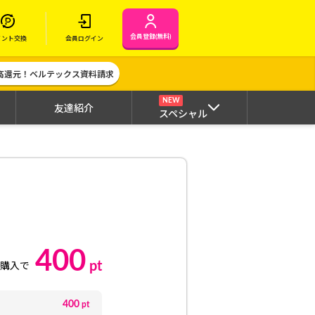
会員登録(無料)
イント交換
会員ログイン
高還元！ベルテックス資料請求
NEW
友達紹介
スペシャル
400
pt
購入で
400
pt