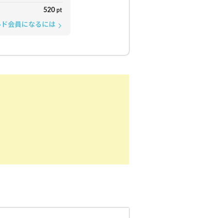
520
pt
ルド会員になるには
arrow_forward_ios