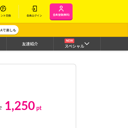
会員登録(無料)
イント交換
会員ログイン
MAで楽しも
NEW
友達紹介
スペシャル
1,250
pt
で