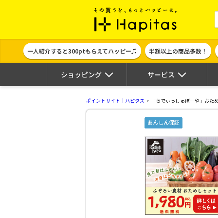
ポイント貯めて
一人紹介すると300ptもらえてハッピー♫
半額以上の商品多数！
ショッピング
サービス
ポイントサイト｜ハピタス
「らでぃっしゅぼーや」おた
あんしん保証