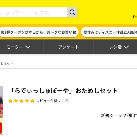
現金やギフト券に交換できるポイントサイト | ハピタス
ポ
第3弾クーポンは本日から！おトクなお買い物
夏休みはディズニー作品とABE
モニター
アンケート
レシ活
めしセット
「らでぃっしゅぼーや」おためしセット
レビュー件数： 3 件
新規ショップ利用