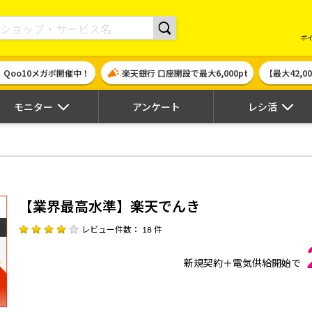
現金やギフト券に交換できるポイントサイト | ハピタス
ポ
！Qoo10メガポ開催中！
楽天銀行 口座開設で最大6,000pt
【最大42,
モニター
アンケート
レシ活
【業界最高水準】楽天でんき
レビュー件数： 18 件
新規契約＋電気供給開始で