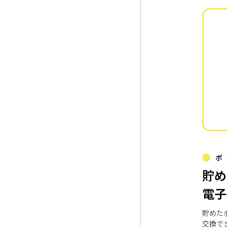
ポ
貯め
電子
貯めた
交換で