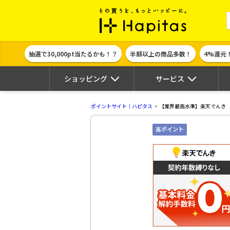
ポイント貯めて
抽選で30,000pt当たるかも！？
半額以上の商品多数！
4%還元
ショッピング
サービス
ポイントサイト｜ハピタス
【業界最高水準】楽天でんき
高ポイント