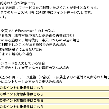
開始された方が対象です。
末まで継続してサービスをご利用いただくことが条件となります。
末までのサービス利用者に6月末頃にポイント進呈いたします。
ます。
天でんきBusinessからのお申込み
がある方（現在登録中または退会後の再登録含む）
のある施設で、解約後同一楽天IDからの申込の場合
ご利用をしたことがある施設での申込の場合
気供給開始完了に至らない場合
日までに解約した場合
合
ーンコードを入力している場合
し手続きとして楽天でんきを再度申込んだ場合
込み不備 ・データ重複（IP含む）・広告主より不正等と判断された場
ンにエントリーした方からの申込みの場合
 23:59 のポイント対象条件はこちら
 11:39 のポイント対象条件はこちら
 23:59 のポイント対象条件はこちら
 09:59 のポイント対象条件はこちら