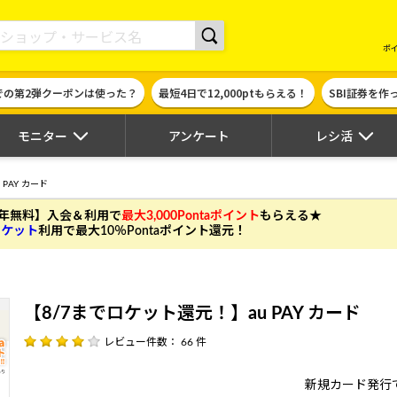
現金やギフト券に交換できるポイントサイト | ハピタス
ポ
での第2弾クーポンは使った？
最短4日で12,000ptもらえる！
SBI証券を
モニター
アンケート
レシ活
PAY カード
年無料】入会＆利用で
最大3,000Pontaポイント
もらえる★
マーケット
利用で最大10％Pontaポイント還元！
【8/7までロケット還元！】au PAY カード
レビュー件数： 66 件
新規カード発行