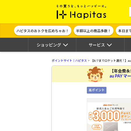
ポイント貯めて
ハピタスのおトクを広めちゃお！
半額以上の商品多数！
本日ま
ショッピング
サービス
ポイントサイト｜ハピタス
【8/7までロケット還元！】au 
【年会費永
au PAY 
高ポイント