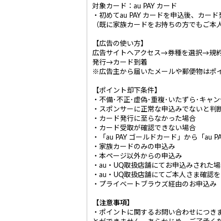
対象カード：au PAY カード
・初めてau PAY カードを申込後、カ
（既に家族カードをお持ちの方でもご本
【広告の使い方】
広告サイトへアクセス→券種を選択→規約
発行→カード到着
※広告主から届いたメールや郵便物はポ
【ポイント却下条件】
・不備･不正･虚偽･重複･いたずら･キャ
・スポンサーに正常な申込みでないと判
・カード発行に至らなかった場合
・カード受取が確認できない場合
・「au PAY ゴールドカード」から「au 
・家族カードのみの申込み
・本ページ以外からの申込み
・au・UQ取扱店舗にてお申込みされた場
・au・UQ取扱店舗にてご本人さま確認
・プライベートブラウズ経由のお申込み
【注意事項】
・ポイントに関するお問い合わせにつき