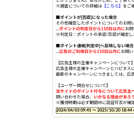
とができません。あらかじめ、ご了承く
※調査についての詳細は
【こちら】
をご
■ポイントが[否認]になった場合
その他確定したポイントについてのお問
…
ポイントの判定日から110日以内に
お問
※判定日：ポイントの承認/否認が確定
■ポイント通帳[判定中]へ反映しない場合
…
広告のご利用日から110日以内に
お問い
【広告主様の主催キャンペーンについて
広告主様の主催キャンペーンとハピタス
最新のキャンペーンにつきましては、広
【ユーザー問合せについて】
当サイトのポイント付与について広告主
問い合わせた場合、
いかなる理由があろ
※獲得時期は必ず期間中に認証可否が確
2024/04/03 09:45 〜 2025/10/20