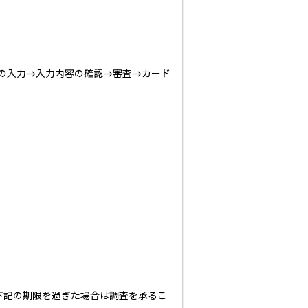
項の入力→入力内容の確認→審査→カード
下記の期限を過ぎた場合は調査を承るこ