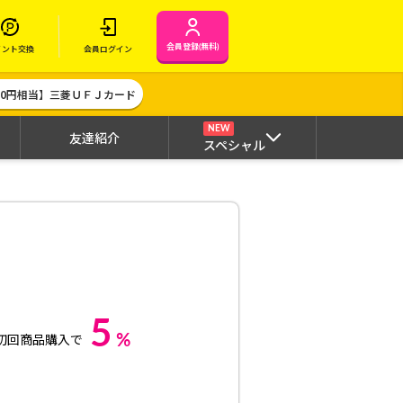
会員登録(無料)
イント交換
会員ログイン
000円相当】三菱ＵＦＪカード
NEW
友達紹介
スペシャル
5
%
初回商品購入で