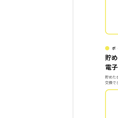
ポ
貯め
電子
貯めた
交換で