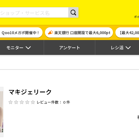
現金やギフト券に交換できるポイントサイト | ハピタス
ポ
！Qoo10メガポ開催中！
楽天銀行 口座開設で最大6,000pt
【最大42,
モニター
アンケート
レシ活
マキジェリーク
レビュー件数： 0 件