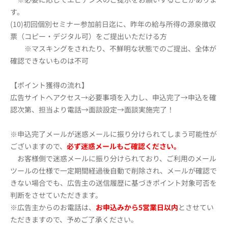
す。
(10)初回個別セミナー参加前日迄に、昨年の給与所得の源泉徴収
票（コピー・デジタル可）をご提出いただける方
※マスキングをされたり、不鮮明な状態でのご提出、全体が
確認できないものは不可
【ポイント獲得の流れ】
広告サイトへアクセス→必要事項を入力し、申込完了→申込を確
認次第、担当より電話→面談設定→面談実施完了！
※申込完了メールが迷惑メールに振り分けられてしまう可能性が
ございますので、
必ず迷惑メールもご確認ください。
お客様側で迷惑メールに振り分けられており、ご利用のメール
ツールの仕様で一定期間経過後自動で削除され、メールが確認で
きない場合でも、広告主の送信履歴に基づきポイント対象可否を
判断をさせていただきます。
※広告主からのお電話は、
お申込みから5営業日以内
とさせてい
ただきますので、予めご了承ください。