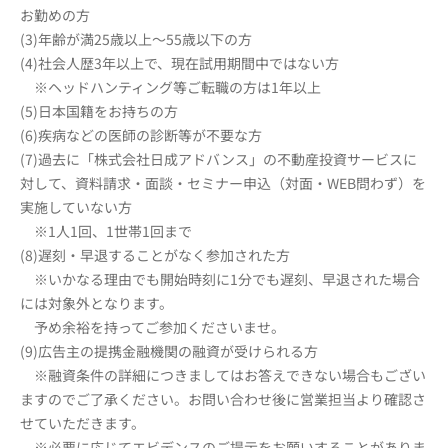
お勤めの方
(3)年齢が満25歳以上～55歳以下の方
(4)社会人歴3年以上で、現在試用期間中ではない方
※ヘッドハンティング等ご転職の方は1年以上
(5)日本国籍をお持ちの方
(6)疾病などの医師の診断等が不要な方
(7)過去に「株式会社日成アドバンス」の不動産投資サービスに
対して、資料請求・面談・セミナー申込（対面・WEB問わず）を
実施していない方
※1人1回、1世帯1回まで
(8)遅刻・早退することがなく参加された方
※いかなる理由でも開始時刻に1分でも遅刻、早退された場合
には対象外となります。
予め余裕を持ってご参加くださいませ。
(9)広告主の提携金融機関の融資が受けられる方
※融資条件の詳細につきましてはお答えできない場合もござい
ますのでご了承ください。お問い合わせ後に営業担当より確認さ
せていただきます。
※必要に応じてエビデンスのご提示をお願いすることがありま