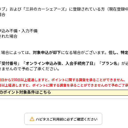
ラブ」および「三井のカーシェアーズ」に登録されている方（現在登録
場合
申込み不備・入力不備
された場合
。場合によっては、
対象申込が却下
になる場合がございます。
但し、特
「
受付番号
」「
オンライン申込み後、入会手続完了日
」「
プラン名
」が
きませんので予めご了承ください。
日から150日以上経過しますと、ポイントに関する調査を承ることができません。
以上経過しますと、ポイントに関する調査を承ることができませんので予めご了承くだ
 11:59 のポイント対象条件はこちら
ハピタスご利用前に必ずご確認ください