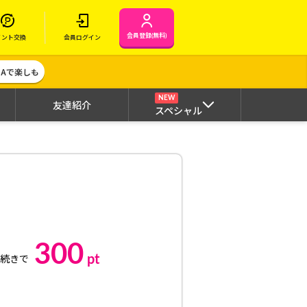
会員登録(無料)
イント交換
会員ログイン
MAで楽しも
NEW
友達紹介
スペシャル
300
pt
続きで