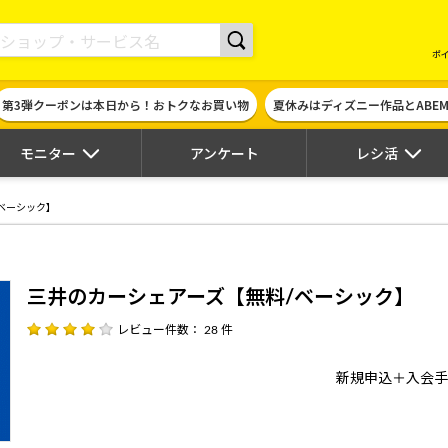
現金やギフト券に交換できるポイントサイト | ハピタス
ポ
第3弾クーポンは本日から！おトクなお買い物
夏休みはディズニー作品とABE
モニター
アンケート
レシ活
ベーシック】
三井のカーシェアーズ【無料/ベーシック】
レビュー件数： 28 件
新規申込＋入会手