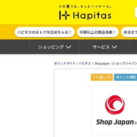
ポイント貯めて
ハピタスのおトクを広めちゃお！
半額以上の商品多数！
本日ま
ショッピング
サービス
ポイントサイト｜ハピタス
ShopJapan（ショップジャパ
くり返しOK
あんしん保証