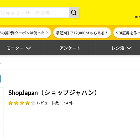
現金やギフト券に交換できるポイントサイト | ハピタス
ポ
での第2弾クーポンは使った？
最短4日で12,000ptもらえる！
SBI証券を
モニター
アンケート
レシ活
ン）
ShopJapan（ショップジャパン）
レビュー件数： 14 件