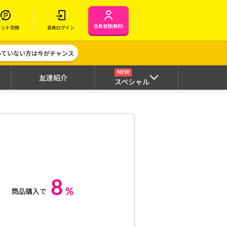
会員登録(無料)
イント交換
会員ログイン
作っていない方は今がチャンス
NEW
友達紹介
スペシャル
8
%
商品購入で