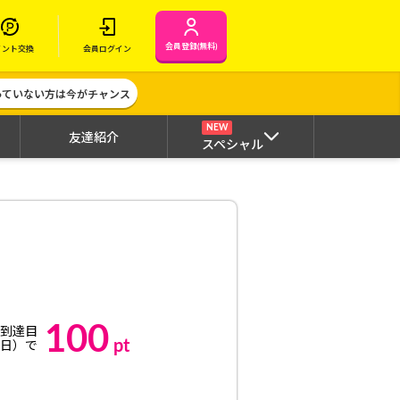
会員登録(無料)
イント交換
会員ログイン
作っていない方は今がチャンス
NEW
友達紹介
スペシャル
100
（到達目
pt
3日）で