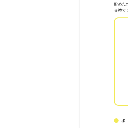
貯めた
交換で
ポ