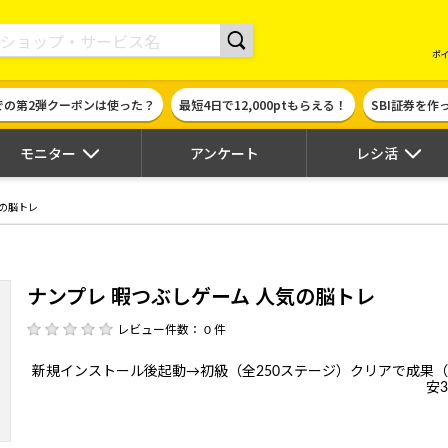
現金やギフト券に交換できるポイントサイト | ハピタス
ポ
での第2弾クーポンは使った？
最短4日で12,000ptもらえる！
SBI証券を
モニター
アンケート
レシ活
気の脳トレ
ナンプレ 暇つぶしゲーム 人気の脳トレ
レビュー件数： 0 件
新規インストール後起動→初級（全250ステージ）クリアで成果
安