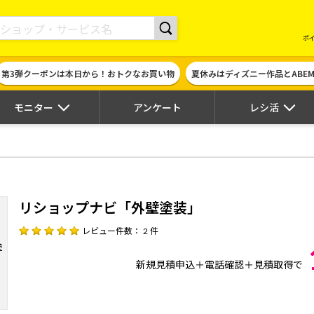
現金やギフト券に交換できるポイントサイト | ハピタス
ポ
第3弾クーポンは本日から！おトクなお買い物
夏休みはディズニー作品とABE
モニター
アンケート
レシ活
リショップナビ「外壁塗装」
レビュー件数： 2 件
新規見積申込＋電話確認＋見積取得で