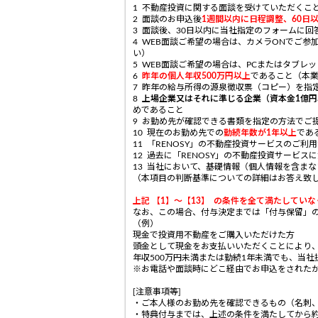
1 不動産投資に関する面談を受けていただくこ
2 面談のお申込後
1週間以内に日程調整、60日
3 面談後、30日以内に当社指定のフォームに回
4 WEB面談ご希望の場合は、カメラONでご
い）
5 WEB面談ご希望の場合は、PCまたはタブレ
6
昨年の個人年収500万円以上
であること（本
7 昨年の給与所得の源泉徴収票（コピー）を指
8
上場企業又はそれに準じる企業（資本金1億
めであること
9 お勤め先が確認できる書類を指定の方法でご
10 現在のお勤め先での
勤続年数が1年以上
であ
11 「RENOSY」の不動産投資サービスのご利
12 過去に「RENOSY」の不動産投資サービ
13 当社において、基礎情報（個人情報を含ま
（本項目の判断基準についての詳細はお答え致
上記 【1】～【13】 の条件を全て満たしてい
なお、この場合、付与決定までは「付与保留」
（例）
現金で投資用不動産をご購入いただけた方
頭金として現金をお支払いいただくことにより
年収500万円未満または勤続1年未満でも、当
※お電話や面談時にどこ経由でお申込をされた
[注意事項等]
・ご本人様のお勤め先を確認できるもの（名刺
・特典付与までは、上述の条件を満たしてから約