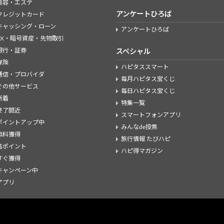
美容・エステ
アンケートひろば
クレジットカード
キャッシング・ローン
アンケートひろば
FX・暗号資産・先物取引
銀行・証券
スペシャル
保険
ハピタススマート
通信・プロバイダ
毎月ハピタス宝くじ
その他サービス
毎日ハピタス宝くじ
新着
特集一覧
終了間近
スマートフォンアプリ
ポイントアップ中
みんなde投票
無料獲得
旅行情報 たびハピ
高ポイント
ハピ得マガジン
すぐ獲得
キャンペーン中
アプリ