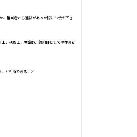
くか、担当者から連絡があった際にお伝え下さ
計士、税理士、看護師、薬剤師
として現在お勤
る、と判断できること