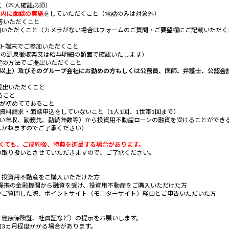
と（本人確認必須）
以内に面談の実施
をしていただくこと（電話のみは対象外）
答いただくこと
参加いただくこと（カメラがない場合はフォームのご質問・ご要望欄にご記載いただ
ット端末でご参加いただくこと
業の源泉徴収票又は給与明細の額面で確認いたします）
定の方法でご提出いただくこと
円以上）及びそのグループ会社にお勤めの方もしくは公務員、医師、弁護士、公認会
提出いただくこと
ること
用が初めてであること
スに資料請求・面談申込をしていないこと（1人1回、1世帯1回まで）
ない年収、勤務先、勤続年数等）から投資用不動産ローンの融資を受けることができ
しかねますのでご了承ください）
なくても、ご成約後、特典を進呈する場合があります。
の取り扱いとさせていただきますので、ご了承ください。
、投資用不動産をご購入いただけた方
社提携の金融機関から融資を受け、投資用不動産をご購入いただけた方
かご質問した際、ポイントサイト（モニターサイト）経由とご申告いただいた方
、健康保険証、社員証など）の提示をお願いします。
3ヵ月程度かかる場合があります。