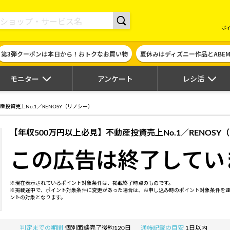
現金やギフト券に交換できるポイントサイト | ハピタス
ポ
第3弾クーポンは本日から！おトクなお買い物
夏休みはディズニー作品とABE
モニター
アンケート
レシ活
投資売上No.1／RENOSY（リノシー）
【年収500万円以上必見】不動産投資売上No.1／RENOSY
この広告は終了してい
※現在表示されているポイント対象条件は、掲載終了時点のものです。
※掲載途中で、ポイント対象条件に変更があった場合は、お申し込み時のポイント対象条件を
ントの対象となります。
判定までの期間
個別面談完了後約120日
通帳記載の目安
1日以内