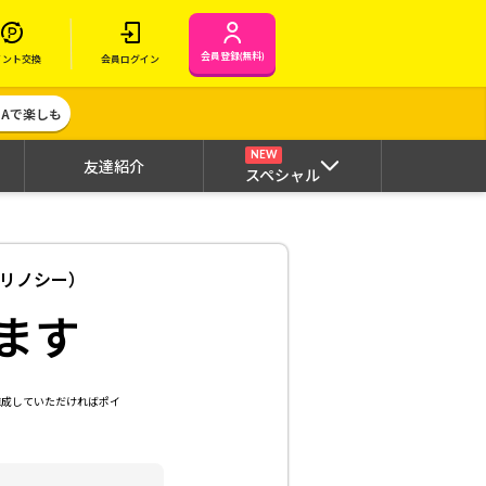
会員登録(無料)
イント交換
会員ログイン
MAで楽しも
NEW
友達紹介
スペシャル
（リノシー）
ます
達成していただければポイ