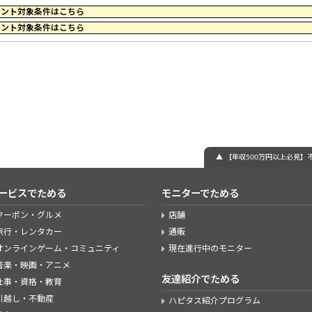
59 のポイント対象条件はこちら
44 のポイント対象条件はこちら
▲ 【年収500万円以上必見】
ービスでためる
モニターでためる
クーポン・グルメ
店舗
旅行・レンタカー
通販
オンラインゲーム・コミュニティ
現在進行中のモニター
音楽・映画・アニメ
友達紹介でためる
仕事・資格・教育
引越し・不動産
ハピタス紹介プログラム