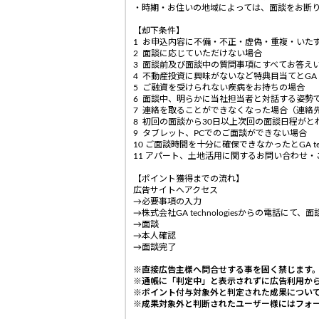
・時期・お住いの地域によっては、面談をお断
【却下条件】
1 お申込内容に不備・不正・虚偽・重複・いた
2 面談に応じていただけない場合
3 面談前及び面談中の質問事項にすべてお答え
4 不動産投資に興味がないなど特典目当てとGA te
5 ご融資を受けられない疾病をお持ちの場合
6 面談中、明らかに当社担当者と対話する姿勢
7 連絡を取ることができなくなった場合（連絡先
8 初回の面談から30日以上次回の面談日程がと
9 タブレット、PCでのご面談ができない場合
10 ご面談時間を十分に確保できなかったとGA tec
11 アパート、土地活用に関するお問い合わせ
【ポイント獲得までの流れ】
広告サイトへアクセス
→必要事項の入力
→株式会社GA technologiesからの電話にて、
→面談
→本人確認
→面談完了
※直接広告主様へ問合せする事を固く禁じます
※通帳に「判定中」と表示されずに広告利用から
※ポイント付与対象外と判定された成果について
※成果対象外と判断されたユーザー様にはフォ