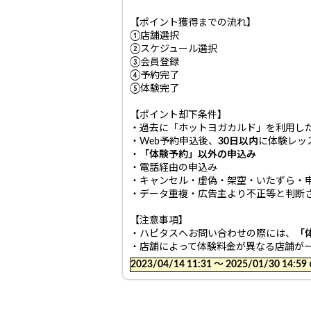
【ポイント獲得までの流れ】
①店舗選択
②スケジュール選択
③会員登録
④予約完了
⑤体験完了
【ポイント却下条件】
・過去に「ホットヨガカルド」を利用し
・Web予約申込後、
30日以内
に体験レッ
・
「
体験予約
」以外の申込み
・電話経由の申込み
・キャンセル・虚偽・架空・いたずら・
・データ重複・広告主より不正等と判断
【注意事項】
・ハピタスへお問い合わせの際には、
「
・店舗によって体験料金が異なる店舗が
2023/04/14 11:31 〜 2025/01/30