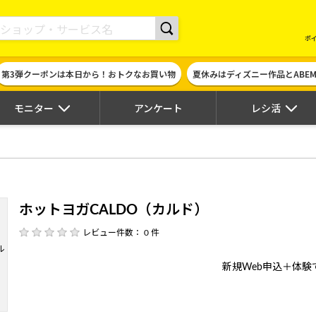
現金やギフト券に交換できるポイントサイト | ハピタス
ポ
第3弾クーポンは本日から！おトクなお買い物
夏休みはディズニー作品とABE
モニター
アンケート
レシ活
ホットヨガCALDO（カルド）
レビュー件数： 0 件
新規Web申込＋体験