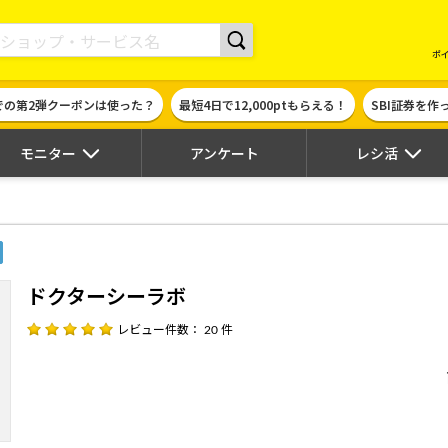
現金やギフト券に交換できるポイントサイト | ハピタス
ポ
での第2弾クーポンは使った？
最短4日で12,000ptもらえる！
SBI証券を
モニター
アンケート
レシ活
ドクターシーラボ
レビュー件数： 20 件