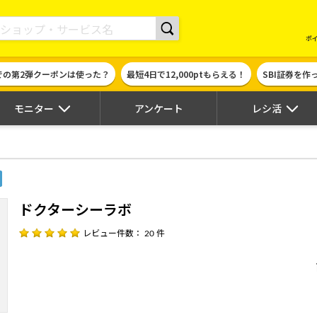
現金やギフト券に交換できるポイントサイト | ハピタス
ポ
での第2弾クーポンは使った？
最短4日で12,000ptもらえる！
SBI証券を
モニター
アンケート
レシ活
ドクターシーラボ
レビュー件数： 20 件