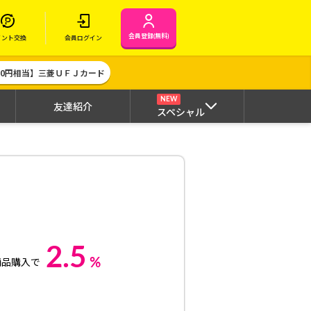
会員登録(無料)
イント交換
会員ログイン
000円相当】三菱ＵＦＪカード
NEW
友達紹介
スペシャル
2.5
%
商品購入で