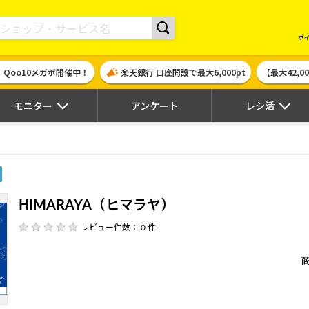
現金やギフト券に交換できるポイントサイト | ハピタス
ポ
！Qoo10メガポ開催中！
楽天銀行 口座開設で最大6,000pt
【最大42,
モニター
アンケート
レシ活
HIMARAYA（ヒマラヤ）
レビュー件数： 0 件