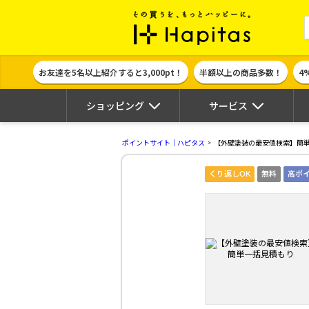
ポイント貯めて
お友達を5名以上紹介すると3,000pt！
半額以上の商品多数！
4
ショッピング
サービス
ポイントサイト｜ハピタス
【外壁塗装の最安値検索】簡
くり返しOK
無料
高ポ