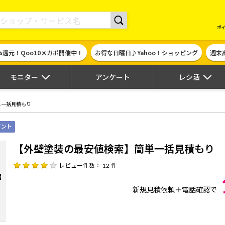
現金やギフト券に交換できるポイントサイト | ハピタス
ポ
%還元！Qoo10メガポ開催中！
お得な日曜日♪Yahoo！ショッピング
週末
モニター
アンケート
レシ活
単一括見積もり
イント
【外壁塗装の最安値検索】簡単一括見積もり
レビュー件数： 12 件
新規見積依頼＋電話確認で