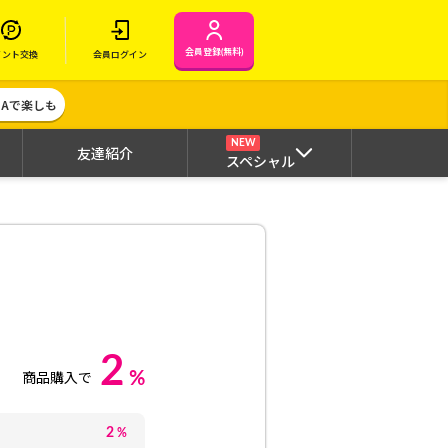
会員登録(無料)
イント交換
会員ログイン
MAで楽しも
NEW
友達紹介
スペシャル
2
%
商品購入で
2
%