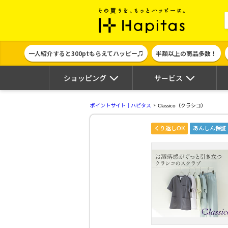
ポイント貯めて
一人紹介すると300ptもらえてハッピー♫
半額以上の商品多数！
ショッピング
サービス
ポイントサイト｜ハピタス
Classico（クラシコ）
くり返しOK
あんしん保証