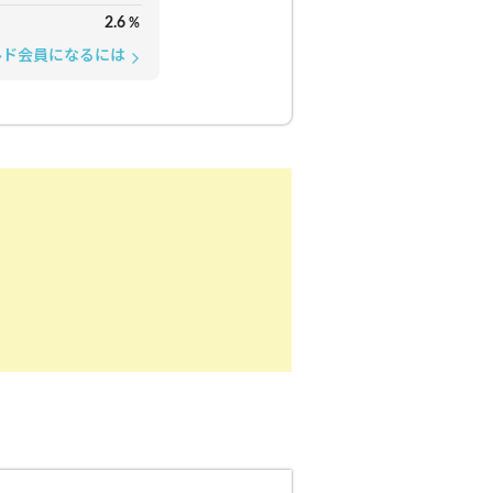
2.6
%
ルド会員になるには
arrow_forward_ios