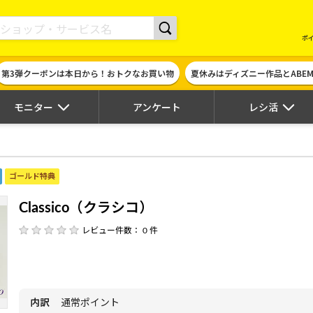
現金やギフト券に交換できるポイントサイト | ハピタス
ポ
第3弾クーポンは本日から！おトクなお買い物
夏休みはディズニー作品とABE
モニター
アンケート
レシ活
ゴールド特典
Classico（クラシコ）
レビュー件数： 0 件
内訳
通常ポイント