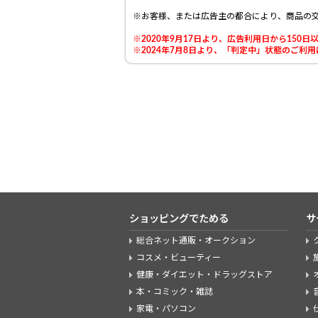
※お客様、または広告主の都合により、商品の
※2020年9月17日より、広告利用日から15
※2024年7月8日より、「判定中」状態のご
ショッピングでためる
サ
総合ネット通販・オークション
コスメ・ビューティー
健康・ダイエット・ドラッグストア
本・コミック・雑誌
家電・パソコン