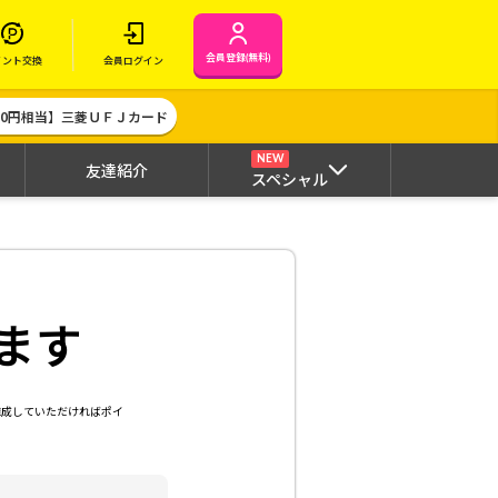
会員登録(無料)
イント交換
会員ログイン
000円相当】三菱ＵＦＪカード
NEW
友達紹介
スペシャル
ます
達成していただければポイ