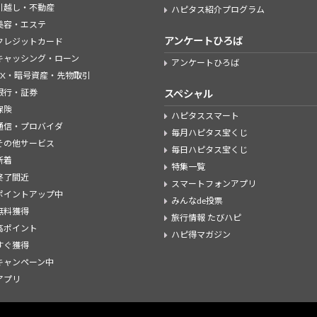
引越し・不動産
ハピタス紹介プログラム
美容・エステ
アンケートひろば
クレジットカード
キャッシング・ローン
アンケートひろば
FX・暗号資産・先物取引
銀行・証券
スペシャル
保険
ハピタススマート
通信・プロバイダ
毎月ハピタス宝くじ
その他サービス
毎日ハピタス宝くじ
新着
特集一覧
終了間近
スマートフォンアプリ
ポイントアップ中
みんなde投票
無料獲得
旅行情報 たびハピ
高ポイント
ハピ得マガジン
すぐ獲得
キャンペーン中
アプリ