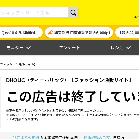
現金やギフト券に交換できるポイントサイト | ハピタス
ポ
！Qoo10メガポ開催中！
楽天銀行 口座開設で最大6,000pt
【最大42,
モニター
アンケート
レシ活
）【ファッション通販サイト】
DHOLIC（ディーホリック）【ファッション通販サイト】
この広告は終了してい
※現在表示されているポイント対象条件は、掲載終了時点のものです。
※掲載途中で、ポイント対象条件に変更があった場合は、お申し込み時のポイント対象条件を
ントの対象となります。
判定までの期間
入金確認完了後約30日
通帳記載の目安
1日以内