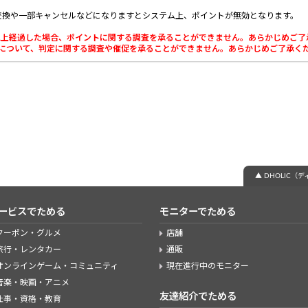
交換や一部キャンセルなどになりますとシステム上、ポイントが無効となります。
0日以上経過した場合、ポイントに関する調査を承ることができません。あらかじめご
利用について、判定に関する調査や催促を承ることができません。あらかじめご了承く
▲ DHOLIC
ービスでためる
モニターでためる
クーポン・グルメ
店舗
旅行・レンタカー
通販
オンラインゲーム・コミュニティ
現在進行中のモニター
音楽・映画・アニメ
友達紹介でためる
仕事・資格・教育