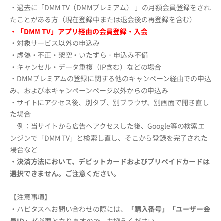
・過去に「DMM TV（DMMプレミアム） 」の月額会員登録をされ
たことがある方（現在登録中または退会後の再登録を含む）
・「DMM TV」アプリ経由の会員登録・入会
・対象サービス以外の申込み
・虚偽・不正・架空・いたずら・申込み不備
・キャンセル・データ重複（IP含む）などの場合
・DMMプレミアムの登録に関する他のキャンペーン経由での申込
み、および本キャンペーンページ以外からの申込み
・サイトにアクセス後、別タブ、別ブラウザ、別画面で開き直し
た場合
例：当サイトから広告へアクセスした後、Google等の検索エ
ンジンで「DMM TV」と検索し直し、そこから登録を完了された
場合など
・決済方法において、デビットカードおよびプリペイドカードは
選択できません。
ご注意ください。
【注意事項】
・ハピタスへお問い合わせの際には、
「購入番号」「ユーザー会
員ID」
が必要となりますので、お控えください。