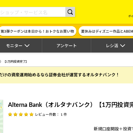
現金やギフト券に交換できるポイントサイト | ハピタス
ポ
第3弾クーポンは本日から！おトクなお買い物
夏休みはディズニー作品とABE
モニター
アンケート
レシ活
バンク）【1万円投資完了】
だけの資産運用始めるなら証券会社が運営するオルタナバンク！
Alterna Bank（オルタナバンク）【1万円投
レビュー件数： 1 件
新規口座開設＋投資