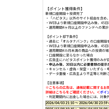
【ポイント獲得条件】
新規口座開設＋投資完了
・「ハピタス」以外のサイト経由を含め
・WEBより新規口座開設申込み後、45
・運用期間4ヶ月以上のファンドへの累計
【ポイント却下条件】
・過去に「オルタナバンク」の口座開設
・WEBより新規口座開設申込み後、45
・運用期間4カ月未満の商品への投資の場
・口座開設に至らなかった場合
・広告主にハピタスポイント獲得のみが
・申込み後、30日以内に必要書類の提示
・キャンセル・虚偽・架空・いたずら・
・データ重複・広告主より不正等と判断
【注意事項】
※こちらの広告は、通帳記載に関するお
詳細はこちらをご確認ください。＜
ポイ
・判定期間内に出金した場合には、対象
2026/04/03 21:10 〜 2026/04/30