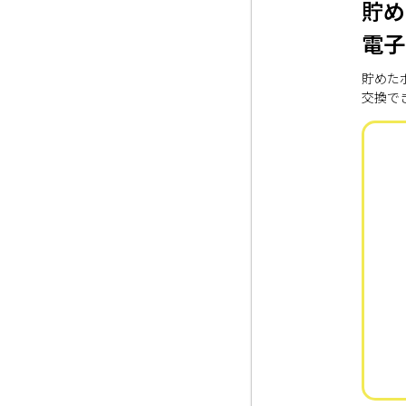
貯め
電子
貯めた
交換で