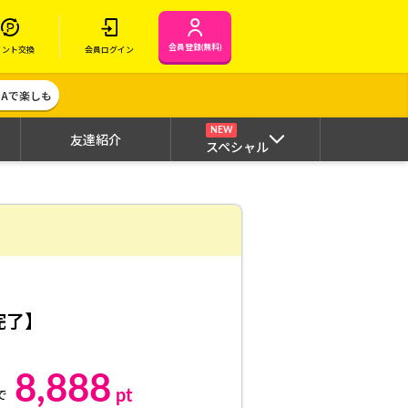
会員登録(無料)
イント交換
会員ログイン
MAで楽しも
NEW
友達紹介
スペシャル
資完了】
8,888
pt
で