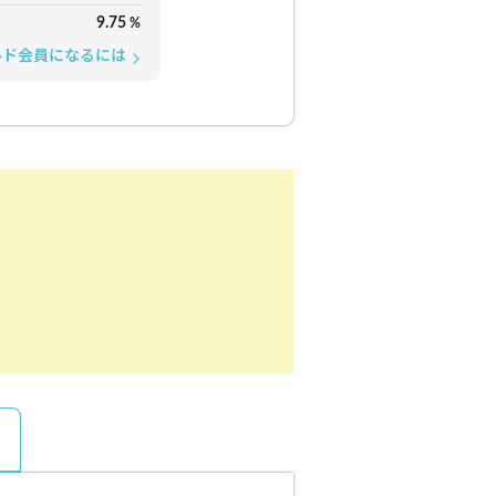
9.75
%
ルド会員になるには
arrow_forward_ios