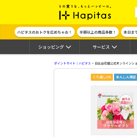
ポイント貯めて
ハピタスのおトクを広めちゃお！
半額以上の商品多数！
本日ま
ショッピング
サービス
ポイントサイト｜ハピタス
日比谷花壇公式オンラインシ
くり返しOK
あんしん保証