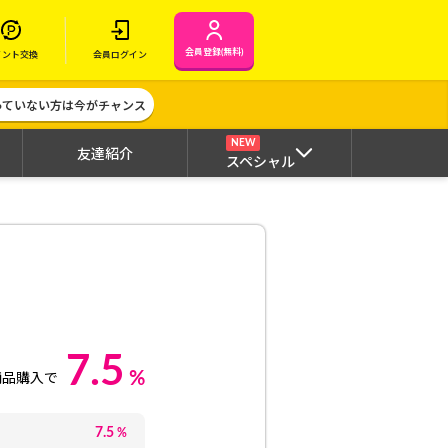
会員登録(無料)
イント交換
会員ログイン
作っていない方は今がチャンス
NEW
友達紹介
スペシャル
7.5
%
商品購入で
7.5
%