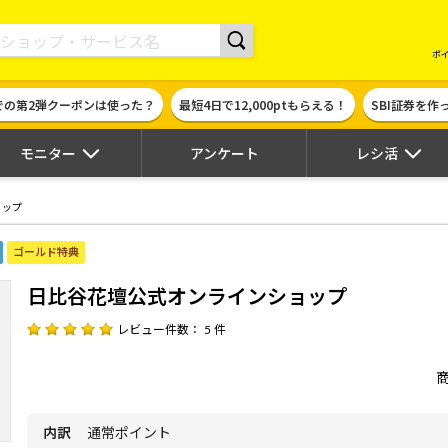
現金やギフト券に交換できるポイントサイト | ハピタス
ポ
での第2弾クーポンは使った？
最短4日で12,000ptもらえる！
SBI証券を
モニター
アンケート
レシ活
ョップ
ゴールド特典
日比谷花壇公式オンラインショップ
レビュー件数： 5 件
内訳
通常ポイント