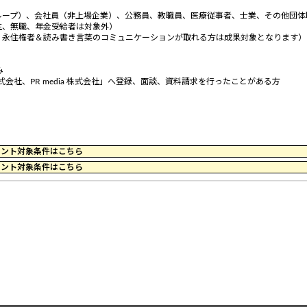
ループ）、会社員（非上場企業）、公務員、教職員、医療従事者、士業、その他団体
生、無職、年金受給者は対象外）
、永住権者＆読み書き言葉のコミュニケーションが取れる方は成果対象となります）
み
会社、PR media 株式会社」へ登録、面談、資料請求を行ったことがある方
59 のポイント対象条件はこちら
59 のポイント対象条件はこちら