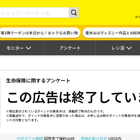
現金やギフト券に交換できるポイントサイト | ハピタス
ポ
第3弾クーポンは本日から！おトクなお買い物
夏休みはディズニー作品とABE
モニター
アンケート
レシ活
生命保険に関するアンケート
この広告は終了してい
※現在表示されているポイント対象条件は、掲載終了時点のものです。
※掲載途中で、ポイント対象条件に変更があった場合は、お申し込み時のポイント対象条件を
ントの対象となります。
判定までの期間
回答完了後約30日
通帳記載の目安
1日以内