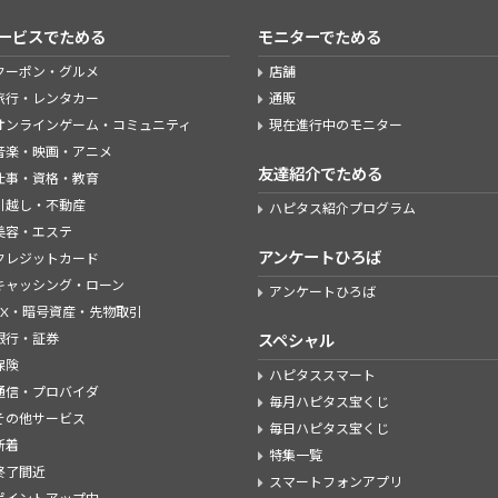
ービスでためる
モニターでためる
クーポン・グルメ
店舗
旅行・レンタカー
通販
オンラインゲーム・コミュニティ
現在進行中のモニター
音楽・映画・アニメ
友達紹介でためる
仕事・資格・教育
引越し・不動産
ハピタス紹介プログラム
美容・エステ
アンケートひろば
クレジットカード
キャッシング・ローン
アンケートひろば
FX・暗号資産・先物取引
銀行・証券
スペシャル
保険
ハピタススマート
通信・プロバイダ
毎月ハピタス宝くじ
その他サービス
毎日ハピタス宝くじ
新着
特集一覧
終了間近
スマートフォンアプリ