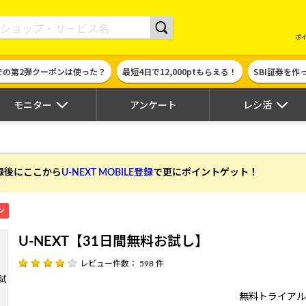
現金やギフト券に交換できるポイントサイト | ハピタス
ポ
での第2弾クーポンは使った？
最短4日で12,000ptもらえる！
SBI証券を
モニター
アンケート
レシ活
】
登録後にここから
U-NEXT MOBILE登録
で更にポイントゲット！
ン
U-NEXT【31日間無料お試し】
レビュー件数： 598 件
無料トライアル