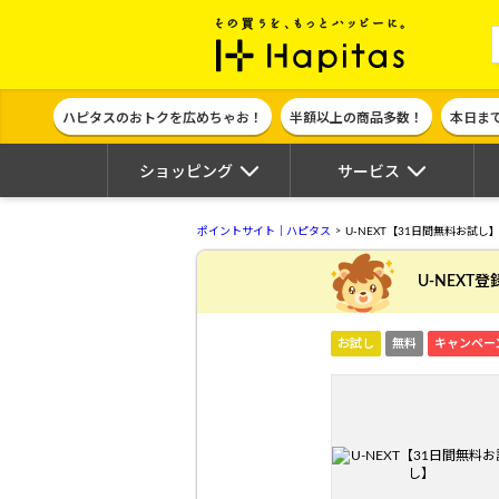
ポイント貯めて
ハピタスのおトクを広めちゃお！
半額以上の商品多数！
本日ま
ショッピング
サービス
ポイントサイト｜ハピタス
U-NEXT【31日間無料お試し
U-NEXT
お試し
無料
キャンペー