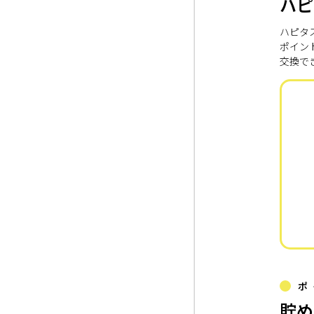
ハピ
ハピタ
ポイン
交換で
ポ
貯め