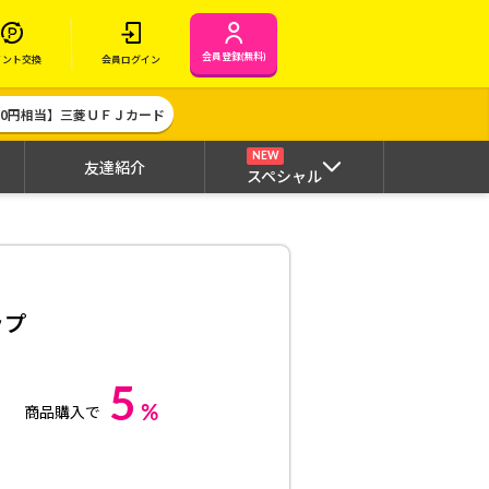
会員登録(無料)
イント交換
会員ログイン
000円相当】三菱ＵＦＪカード
NEW
友達紹介
スペシャル
ップ
5
%
商品購入で