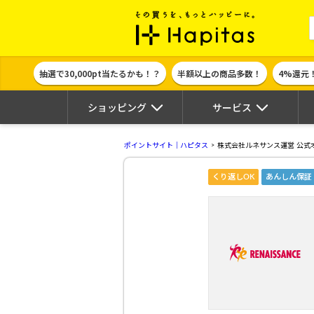
ポイント貯めて
抽選で30,000pt当たるかも！？
半額以上の商品多数！
4%還元
ショッピング
サービス
ポイントサイト｜ハピタス
株式会社ルネサンス運営 公式
くり返しOK
あんしん保証