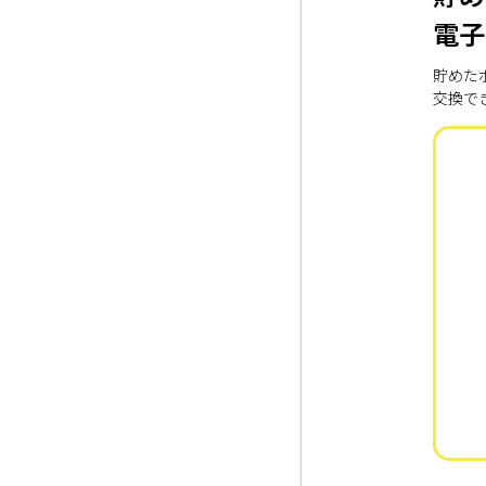
電子
貯めた
交換で