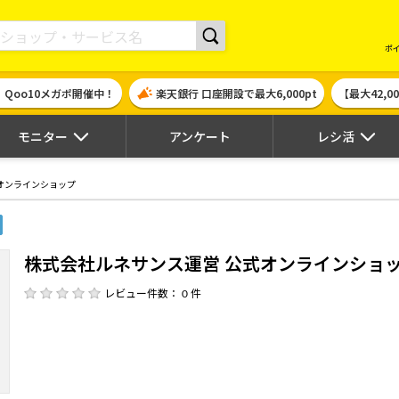
現金やギフト券に交換できるポイントサイト | ハピタス
ポ
！Qoo10メガポ開催中！
楽天銀行 口座開設で最大6,000pt
【最大42,
モニター
アンケート
レシ活
オンラインショップ
株式会社ルネサンス運営 公式オンラインショ
レビュー件数： 0 件