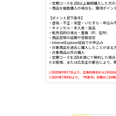
・定期コースを2回以上継続購入した方の
・商品を複数購入の場合も、獲得ポイン
【ポイント却下条件】
・虚偽・不正・架空・いたずら・申込み
・キャンセル・未入金・返品
・転売目的の場合・重複（IP、住所）
・商品受領の延期や受取拒否
・InternetExplorer経由での申込み
・対象商品を過去に購入したことがある
・対象商品以外の購入
・定期コースを2回未満にて解約した場合
※お客様、または広告主の都合により、
※2020年9月17日より、広告利用日から15
※2024年7月8日より、「判定中」状態のご