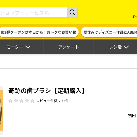
現金やギフト券に交換できるポイントサイト | ハピタス
ポ
第3弾クーポンは本日から！おトクなお買い物
夏休みはディズニー作品とABE
モニター
アンケート
レシ活
奇跡の歯ブラシ【定期購入】
レビュー件数： 0 件
初回