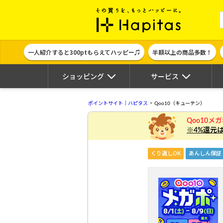
ポイント貯めて
一人紹介すると300ptもらえてハッピー♫
半額以上の商品多数！
ショッピング
サービス
ポイントサイト｜ハピタス
Qoo10（キューテン）
Qoo10メ
※4%還元
くり返しOK
あんしん保証