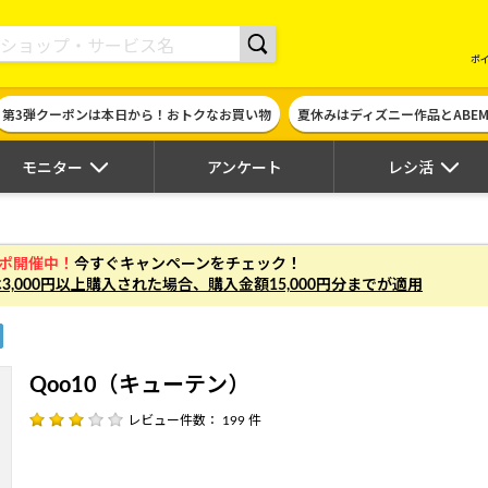
現金やギフト券に交換できるポイントサイト | ハピタス
ポ
第3弾クーポンは本日から！おトクなお買い物
夏休みはディズニー作品とABE
モニター
アンケート
レシ活
ガポ開催中！
今すぐキャンペーンをチェック！
は
3,000円以上
購入された場合、
購入金額15,000円分まで
が適用
Qoo10（キューテン）
レビュー件数： 199 件