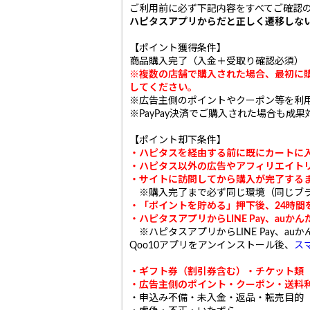
ご利用前に必ず下記内容をすべてご確認
ハピタスアプリからだと正しく遷移しな
【ポイント獲得条件】
商品購入完了（入金＋受取り確認必須）
※複数の店舗で購入された場合、最初に
してください。
※広告主側のポイントやクーポン等を利
※PayPay決済でご購入された場合も成
【ポイント却下条件】
・ハピタスを経由する前に既にカートに
・ハピタス以外の広告やアフィリエイト
・サイトに訪問してから購入が完了する
※購入完了まで必ず同じ環境（同じブラ
・
「ポイントを貯める」押下後、
24時
・ハピタスアプリからLINE Pay、au
※ハピタスアプリからLINE Pay、
Qoo10アプリをアンインストール後、
ス
・ギフト券（割引券含む）・チケット類
・広告主側のポイント・クーポン・送料
・申込み不備・未入金・返品・転売目的