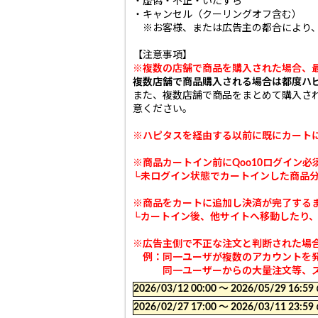
・虚偽・不正・いたずら
・キャンセル（クーリングオフ含む）
※お客様、または広告主の都合により、
【注意事項】
※複数の店舗で商品を購入された場合、
複数店舗で商品購入される場合は都度ハ
また、複数店舗で商品をまとめて購入さ
意ください。
※ハピタスを経由する以前に既にカート
※商品カートイン前にQoo10ログイン必
└未ログイン状態でカートインした商品
※商品をカートに追加し決済が完了する
└カートイン後、他サイトへ移動したり
※広告主側で不正な注文と判断された場
例：同一ユーザが複数のアカウントを発
同一ユーザーからの大量注文等、スト
2026/03/12 00:00 〜 2026/05/29
2026/02/27 17:00 〜 2026/03/11