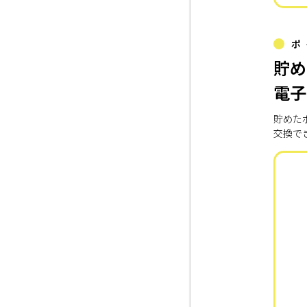
ポ
貯め
電子
貯めた
交換で