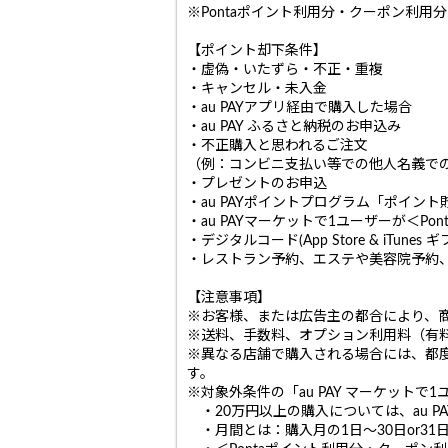
※Pontaポイント利用分・クーポン利用
【ポイント却下条件】
・虚偽・いたずら・不正・重複
・キャンセル・未入金
・au PAYアプリ経由で購入した場合
・au PAY ふるさと納税のお申込み
・不正購入と思われるご注文
（例：コンビニ支払い等での他人名義で
・プレゼントのお申込
・au PAYポイントプログラム「ポイン
・au PAYマーケットで1ユーザーが＜
・デジタルコード(App Store & iTu
・レストラン予約、エステや美容院予約
【注意事項】
※お客様、または広告主の都合により、
※送料、手数料、オプション利用料（有
※異なる店舗で購入される場合には、都
す。
※対象外条件の「au PAY マーケット
・20万円以上の購入については、au P
・月間とは：購入月の1日〜30日or31