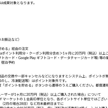
分は成果対象となります。
のお振込など）
ト貯める」経由の注文
Pontaポイント利用分・クーポン利用分含め＞1ヶ月に20万円（税込）以
nes ギフトカード・Google Play ギフトコード・データチャージカード等)
、宿泊予約
商品の交換や一部キャンセルなどになりますとシステム上、ポイントが
料のし、冷凍配送等）はポイント対象外です。
度「ポイントを貯める」ボタンから遷移のうえご購入ください。都度遷
で1ユーザーが1ヶ月に20万円（税込）以上ご購入された場合」について
AY マーケットの１会員ID単位となり、各ポイントサイト単位ではござ
日（2月の場合28日）など月末最終日までに