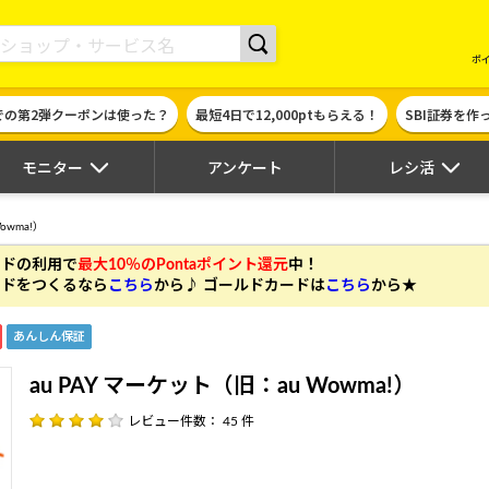
現金やギフト券に交換できるポイントサイト | ハピタス
ポ
での第2弾クーポンは使った？
最短4日で12,000ptもらえる！
SBI証券を
モニター
アンケート
レシ活
owma!）
カードの利用
で
最大10％のPontaポイント還元
中！
 カードをつくるなら
こちら
から♪ ゴールドカードは
こちら
から★
あんしん保証
au PAY マーケット（旧：au Wowma!）
レビュー件数： 45 件