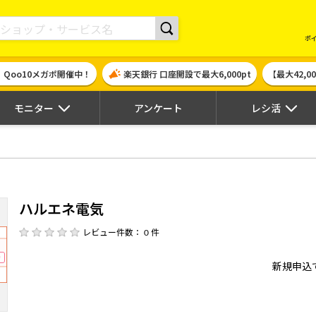
現金やギフト券に交換できるポイントサイト | ハピタス
ポ
！Qoo10メガポ開催中！
楽天銀行 口座開設で最大6,000pt
【最大42,
モニター
アンケート
レシ活
ハルエネ電気
レビュー件数： 0 件
新規申込