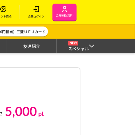
会員登録(無料)
イント交換
会員ログイン
000円相当】三菱ＵＦＪカード
NEW
友達紹介
スペシャル
5,000
pt
で