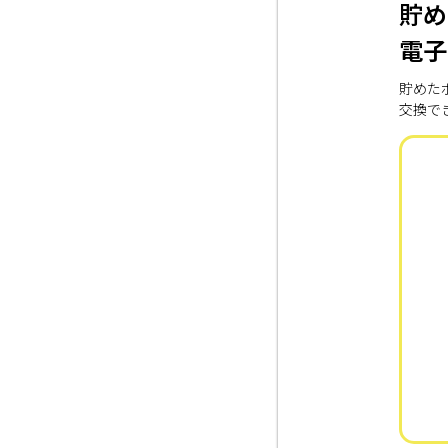
貯め
電子
貯めた
交換で