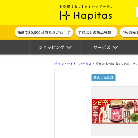
ポイント貯めて
抽選で30,000pt当たるかも！？
半額以上の商品多数！
4%還元
ショッピング
サービス
ポイントサイト｜ハピタス
京かける七味【おちゃのこさ
あんしん保証