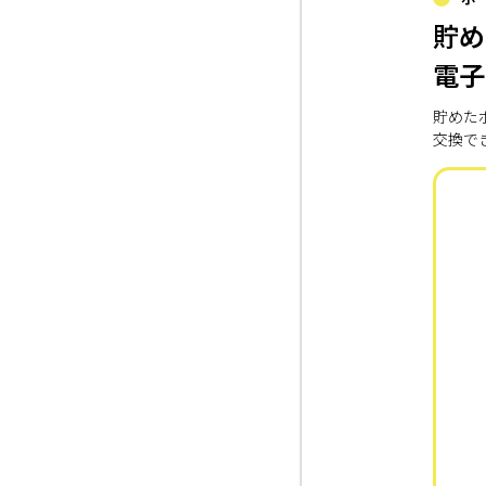
貯め
電子
貯めた
交換で