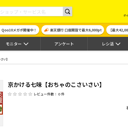
現金やギフト券に交換できるポイントサイト | ハピタス
ポ
！Qoo10メガポ開催中！
楽天銀行 口座開設で最大6,000pt
【最大42,
モニター
アンケート
レシ活
いさい】
京かける七味【おちゃのこさいさい】
レビュー件数： 0 件