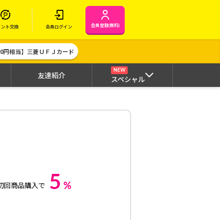
会員登録(無料)
イント交換
会員ログイン
000円相当】三菱ＵＦＪカード
NEW
友達紹介
スペシャル
5
%
初回商品購入で